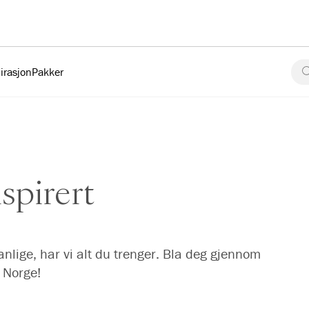
irasjon
Pakker
nspirert
anlige, har vi alt du trenger. Bla deg gjennom
i Norge!