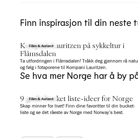
Finn inspirasjon til din neste t
Kompani Lauritzen på sykkeltur i
Flåm & Aurland
Flåmsdalen
Ta utfordringen i Flåmsdalen! Tråkk deg gjennom rå natu
og følg i fotsporene til Kompani Lauritzen.
Se hva mer Norge har å by p
9 gode bucket liste-ideer for Norge
Flåm & Aurland
Skap minner for livet! Finn dine favoritter til din bucket-
liste og se det råeste av Norge med Norway’s best.