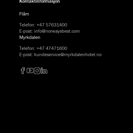
Kontaktinformasjon
Flåm
Telefon
:
+47 57631400
E-post
:
info@norwaysbest.com
Myrkdalen
Telefon
:
+47 47471600
E-post
:
kundeservice@myrkdalenhotel.no
Facebook
YouTube
Instagram
LinkedIn