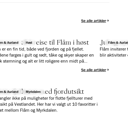
Se alle artikler
runner til å reise til Flåm i høst
Jul og ny
åm & Aurland
Høst
Flåm & Aurla
 er en fin tid, både ved fjorden og på fjellet.
Flåm inviterer 
idene farges i gult og rødt, tåke og skyer skaper en
blir aktivitet
k stemning og alt er litt roligere enn midt på
en. Vi gir deg 10 gode grunner til hvorfor du bør
Se alle artikler
il Flåm i høst.
lotte fjellturer med fjordutsikt
åm & Aurland
Myrkdalen
ngler ikke på muligheter for flotte fjellturer med
sikt på Vestlandet. Her har vi valgt ut 10 favoritter i
et mellom Flåm og Myrkdalen.