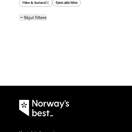
Se alle artikler
Flåm & Aurland
Fjern alle filtre
Skjul filtere