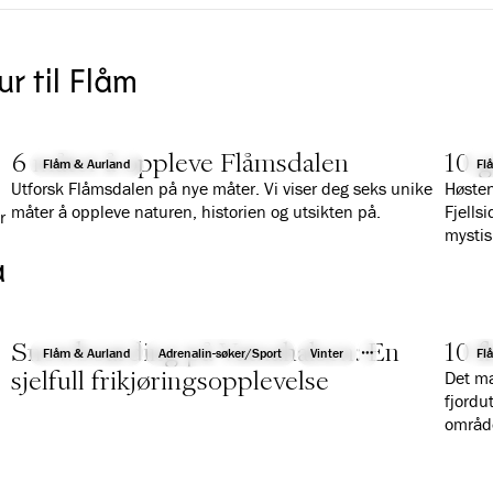
ur til Flåm
6 måter å oppleve Flåmsdalen
10 g
Flåm & Aurland
Fl
Utforsk Flåmsdalen på nye måter. Vi viser deg seks unike
Høsten
måter å oppleve naturen, historien og utsikten på.
Fjells
r
mystis
sommer
å
reise t
Snowboarding på Vatnahalsen: En
10 f
Flåm & Aurland
Adrenalin-søker/Sport
Vinter
Fl
sjelfull frikjøringsopplevelse
Det ma
fjordut
områd