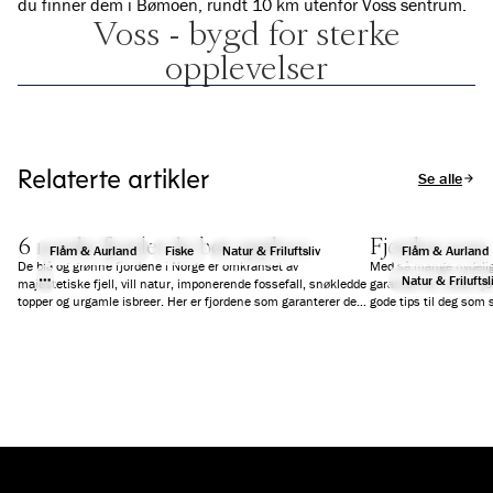
du finner dem i Bømoen, rundt 10 km utenfor Voss sentrum.
Voss - bygd for sterke
opplevelser
Relaterte artikler
Se alle arti
6 norske fjorder du bør oppleve
Fjorden som 
Flåm & Aurland
Fiske
Natur & Friluftsliv
Flåm & Aurland
De blå og grønne fjordene i Norge er omkranset av
Med så mange nydelige
Natur & Friluftsl
majestetiske fjell, vill natur, imponerende fossefall, snøkledde
garantert en norsk fjo
topper og urgamle isbreer. Her er fjordene som garanterer deg
gode tips til deg som s
en fantastisk ferieopplevelse.
reise på dagscruise, e