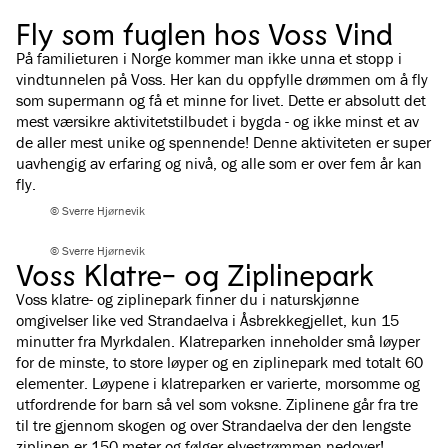
Fly som fuglen hos Voss Vind
På familieturen i Norge kommer man ikke unna et stopp i
vindtunnelen på Voss. Her kan du oppfylle drømmen om å fly
som supermann og få et minne for livet. Dette er absolutt det
mest værsikre aktivitetstilbudet i bygda - og ikke minst et av
de aller mest unike og spennende! Denne aktiviteten er super
uavhengig av erfaring og nivå, og alle som er over fem år kan
fly.
© Sverre Hjørnevik
© Sverre Hjørnevik
Voss Klatre- og Ziplinepark
Voss klatre- og ziplinepark finner du i naturskjønne
omgivelser like ved Strandaelva i Åsbrekkegjellet, kun 15
minutter fra Myrkdalen. Klatreparken inneholder små løyper
for de minste, to store løyper og en ziplinepark med totalt 60
elementer. Løypene i klatreparken er varierte, morsomme og
utfordrende for barn så vel som voksne. Ziplinene går fra tre
til tre gjennom skogen og over Strandaelva der den lengste
ziplinen er 150 meter og følger elvestrømmen nedover!