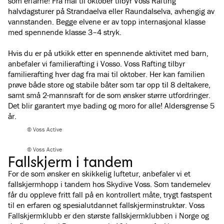
som erfarne! Fra mai til oktober tilbyr Voss Rafting
halvdagsturer på Strandaelva eller Raundalselva, avhengig av
vannstanden. Begge elvene er av topp internasjonal klasse
med spennende klasse 3–4 stryk.
Hvis du er på utkikk etter en spennende aktivitet med barn,
anbefaler vi familierafting i Vosso. Voss Rafting tilbyr
familierafting hver dag fra mai til oktober. Her kan familien
prøve både store og stabile båter som tar opp til 8 deltakere,
samt små 2-mannsraft for de som ønsker større utfordringer.
Det blir garantert mye bading og moro for alle! Aldersgrense 5
år.
© Voss Active
© Voss Active
Fallskjerm i tandem
For de som ønsker en skikkelig luftetur, anbefaler vi et
fallskjermhopp i tandem hos Skydive Voss. Som tandemelev
får du oppleve fritt fall på en kontrollert måte, trygt fastspent
til en erfaren og spesialutdannet fallskjerminstruktør. Voss
Fallskjermklubb er den største fallskjermklubben i Norge og