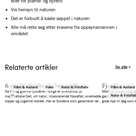
eller for plante- og dyreliv
Vis hensyn til naturen
Det er forbudt å kaste søppel i naturen
Alle må rette seg etter kravene fra oppsynsmannen i
området
Relaterte artikler
Se alle arti
6 norske fjorder du bør oppleve
Fjorden som 
Flåm & Aurland
Fiske
Natur & Friluftsliv
Flåm & Aurland
De blå og grønne fjordene i Norge er omkranset av
Med så mange nydelige
Natur & Friluftsl
majestetiske fjell, vill natur, imponerende fossefall, snøkledde
garantert en norsk fjo
topper og urgamle isbreer. Her er fjordene som garanterer deg
gode tips til deg som s
en fantastisk ferieopplevelse.
reise på dagscruise, e