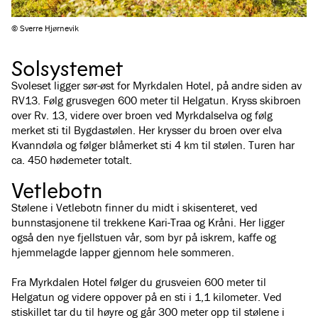
© Sverre Hjørnevik
Solsystemet
Svoleset ligger sør-øst for Myrkdalen Hotel, på andre siden av
RV13. Følg grusvegen 600 meter til Helgatun. Kryss skibroen
over Rv. 13, videre over broen ved Myrkdalselva og følg
merket sti til Bygdastølen. Her krysser du broen over elva
Kvanndøla og følger blåmerket sti 4 km til stølen. Turen har
ca. 450 hødemeter totalt.
Vetlebotn
Stølene i Vetlebotn finner du midt i skisenteret, ved
bunnstasjonene til trekkene Kari-Traa og Kråni. Her ligger
også den nye fjellstuen vår, som byr på iskrem, kaffe og
hjemmelagde lapper gjennom hele sommeren.
Fra Myrkdalen Hotel følger du grusveien 600 meter til
Helgatun og videre oppover på en sti i 1,1 kilometer. Ved
stiskillet tar du til høyre og går 300 meter opp til stølene i