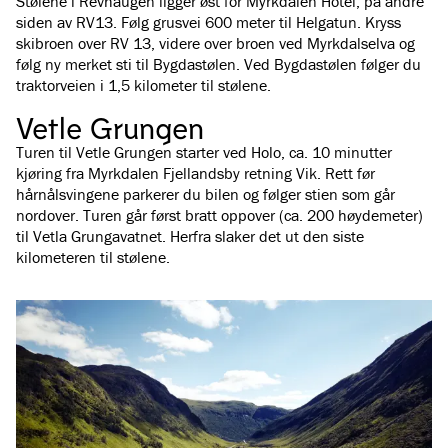
Stølene i Revhaugen ligger øst for Myrkdalen Hotel, på andre
siden av RV13. Følg grusvei 600 meter til Helgatun. Kryss
skibroen over RV 13, videre over broen ved Myrkdalselva og
følg ny merket sti til Bygdastølen. Ved Bygdastølen følger du
traktorveien i 1,5 kilometer til stølene.
Vetle Grungen
Turen til Vetle Grungen starter ved Holo, ca. 10 minutter
kjøring fra Myrkdalen Fjellandsby retning Vik. Rett før
hårnålsvingene parkerer du bilen og følger stien som går
nordover. Turen går først bratt oppover (ca. 200 høydemeter)
til Vetla Grungavatnet. Herfra slaker det ut den siste
kilometeren til stølene.