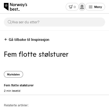
0
Meny
Hva ser du etter?
Gå tilbake til Inspirasjon
Fem flotte stølsturer
Myrkdalen
Fem flotte stølsturer
2 min lesetid
Reading progress
Relaterte artikler: