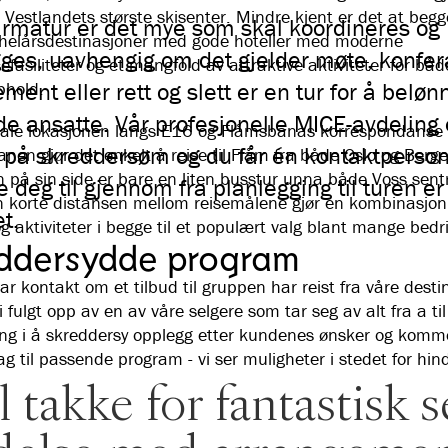
 Vestlandets største skisenter. Mindre kjent er det at begg
irmatur er det mye som skal koordineres og
 helårsdestinasjoner med gode hoteller med moderne
ges, uavhengig om det gjelder møte, konfer
fasiliteter og et mangfold av attraktive aktiviteter for båd
ment eller rett og slett er en tur for å beløn
phold.
e ansatte. Vår profesjonelle MICE-avdeling 
rale lokasjonen langs E16 og Flåmsbanas korrespondanse
 på skreddersøm og du får én kontaktperson
nen gjør det enkelt å reise til Flåm fra både Oslo og Berge
 på sin side er bare en liten busstur unna både Voss sen
e deg til gjennom fra planlegging til turen er
 korte distansen mellom reisemålene gjør en kombinasjon
t.
 aktiviteter i begge til et populært valg blant mange bedri
ddersydde program
ar kontakt om et tilbud til gruppen har reist fra våre desti
li fulgt opp av en av våre selgere som tar seg av alt fra a til
ing i å skreddersy opplegg etter kundenes ønsker og komm
g til passende program - vi ser muligheter i stedet for hin
l takke for fantastisk s