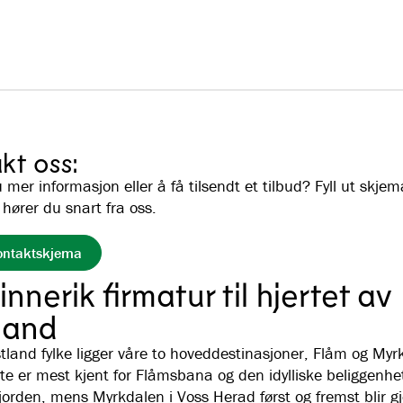
kt oss:
mer informasjon eller å få tilsendt et tilbud? Fyll ut skjem
 hører du snart fra oss.
kontaktskjema
nnerik firmatur til hjertet av
land
stland fylke ligger våre to hoveddestinasjoner, Flåm og Myr
te er mest kjent for Flåmsbana og den idylliske beliggenhe
jorden, mens Myrkdalen i Voss Herad først og fremst blir g