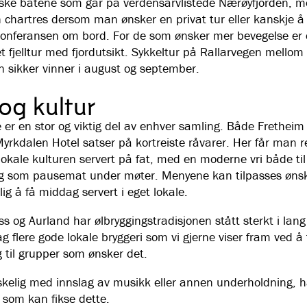
iske båtene som går på verdensarvlistede Nærøyfjorden, m
 chartres dersom man ønsker en privat tur eller kanskje å
konferansen om bord. For de som ønsker mer bevegelse er 
t fjelltur med fjordutsikt. Sykkeltur på Rallarvegen mellom
n sikker vinner i august og september.
og kultur
 er en stor og viktig del av enhver samling. Både Fretheim 
yrkdalen Hotel satser på kortreiste råvarer. Her får man r
lokale kulturen servert på fat, med en moderne vri både til
g som pausemat under møter. Menyene kan tilpasses ønsk
ig å få middag servert i eget lokale.
s og Aurland har ølbryggingstradisjonen stått sterkt i lang 
ag flere gode lokale bryggeri som vi gjerne viser fram ved å 
 til grupper som ønsker det.
skelig med innslag av musikk eller annen underholdning, h
 som kan fikse dette.