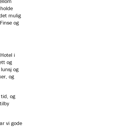
ellom
 holde
det mulig
 Finse og
Hotel i
ett og
 lunsj og
er, og
tid, og
tilby
ar vi gode