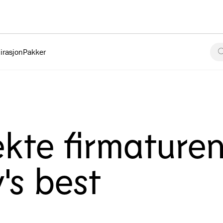
irasjon
Pakker
ekte firmature
s best