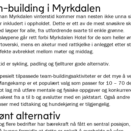
-building i Myrkdalen
an Myrkdalen vinterstid kommer man nesten ikke unna s
r inkludert i oppholdet. Dette er ett av de mest snøsikre sk
 løyper for alle, fra utfordrende svarte til enkle grønne.
løypene går rett forbi Myrkdalen Hotel for de som heller ø
rtoverski, mens en aketur med rattkjelke i anlegget etter s
rfekte avbrekket mellom møter og middag.
 er sykling, padling og fjellturer gode alternativ.
pesielt tilpassede team-buildingsaktiviteter er det mye å v
angekamp er et populært valg som passer for 10 – 70 de
ot lag må utføre mentale og fysiske oppgaver og konkurre
kest fra a til b og avslutter med en jaktstart. Også andre
ser med tidtaking og hundekjøring er tilgjengelig.
ønt alternativ
og flere bedrifter har bærekraft nå fått en sentral posisjon, 
 å kunne formidle at dette er enkelt å overholde på våre