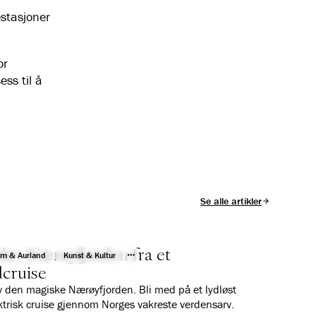
estasjoner
or
ess til å
Se alle artikler
ev Nærøyfjorden fra et
åm & Aurland
Kunst & Kultur
dcruise
 den magiske Nærøyfjorden. Bli med på et lydløst
ktrisk cruise gjennom Norges vakreste verdensarv.