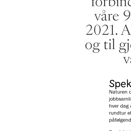
forbin
våre 9
2021. A
og til g
v
Spek
Naturen o
jobbsamli
hver dag å
rundtur e
påfølgend