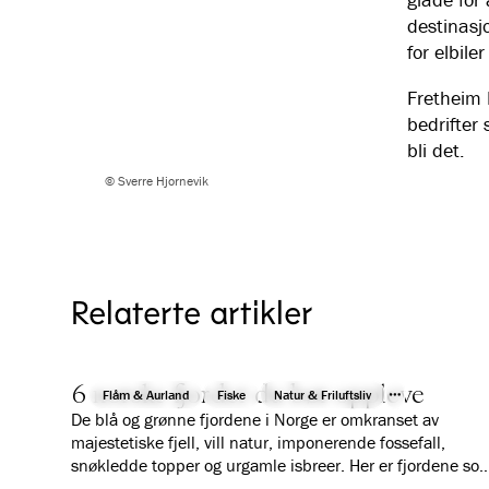
destinasj
for elbiler
Fretheim H
bedrifter 
bli det.
© Sverre Hjornevik
Relaterte artikler
6 norske fjorder du bør oppleve
Flåm & Aurland
Fiske
Natur & Friluftsliv
De blå og grønne fjordene i Norge er omkranset av
majestetiske fjell, vill natur, imponerende fossefall,
snøkledde topper og urgamle isbreer. Her er fjordene so
garanterer deg en fantastisk ferieopplevelse.