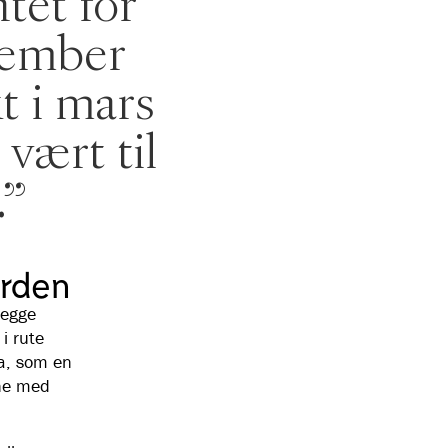
tet for
ptember
t i mars
 vært til
.”
orden
legge
i rute
ra, som en
ine med