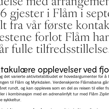
delse med arrangemen
6 gjester i Flåm i se
lt fra vår første kontak
jestene forlot Flåm har
år fulle tilfredsstillelse
takulære opplevelser ved fj
g det varierte aktivitetstilbudet er hovedargumenter for å 
ngen til Flåm og Myrkdalen. Verdenskjente Flåmsbana går 
ret rundt, og kan oppleves som en del av reisen til eller f
ller i kombinasjon med en adrenalinfylt tur med Flåm Zipl
e sykkeltur.