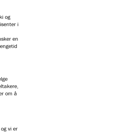
ki og
isenter i
nsker en
tengetid
elge
ltakere,
rer om å
og vi er