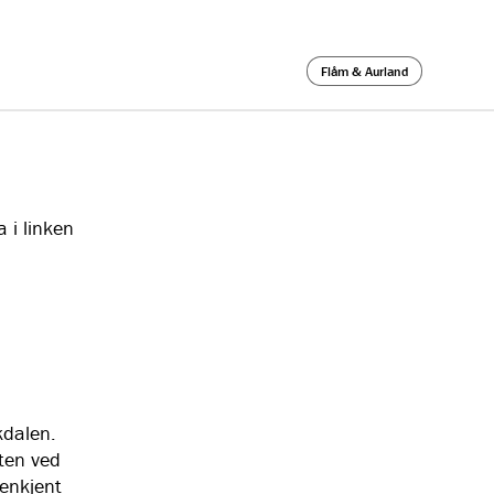
Flåm & Aurland
a i linken
kdalen.
ten ved
jenkjent