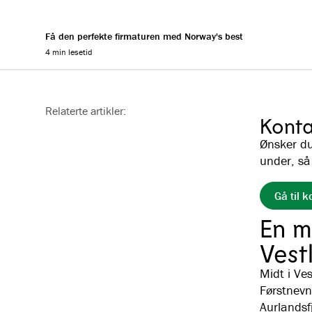
Få den perfekte firmaturen med Norway's best
4 min lesetid
Reading progress
Relaterte artikler:
Konta
Ønsker du 
under, så
Gå til 
En mi
Vest
Midt i Ve
Førstnevn
Aurlandsf