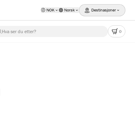
NOK
Norsk
Destinasjoner
Hva ser du etter?
0
n