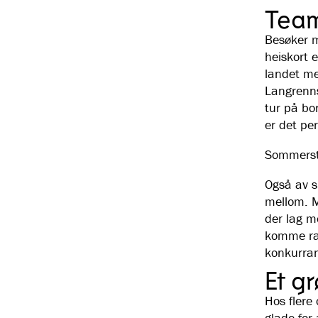
Team
Besøker m
heiskort e
landet med
Langrenns
tur på bo
er det pe
Sommerstid
Også av s
mellom. M
der lag m
komme ras
konkurran
Et gr
Hos flere 
glade for