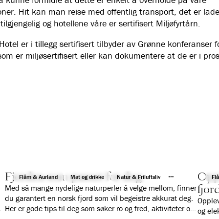
oner. Hit kan man reise med offentlig transport, det er lad
 tilgjengelig og hotellene våre er sertifisert Miljøfyrtårn.
otel er i tillegg sertifisert tilbyder av Grønne konferanser f
som er miljøsertifisert eller kan dokumentere at de er i pros
Fjorden som passer for deg
Oppl
Flåm & Aurland
Mat og drikke
Natur & Friluftsliv
Fl
fjor
Med så mange nydelige naturperler å velge mellom, finner
du garantert en norsk fjord som vil begeistre akkurat deg.
Opplev
m
Her er gode tips til deg som søker ro og fred, aktiviteter og
og ele
turer, vil reise på dagscruise, eller er på jakt etter ekstreme