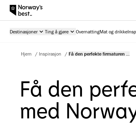
Destinasjoner
Ting å gjøre
Overnatting
Mat og drikke
Insp
Hjem
/
Inspirasjon
/
Få den perfekte firmaturen ...
Få den perf
med Norway'