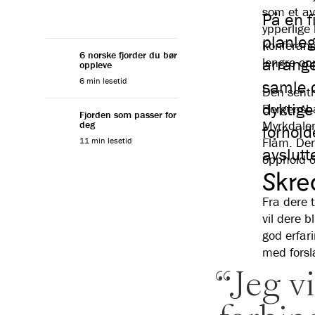
som et av
På en f
ypperlige
planleg
konferanse
6 norske fjorder du bør
arrange
lengre op
oppleve
6 min lesetid
samle d
Den sent
dyktige
Bergensba
Fjorden som passer for
Myrkdalen
deg
forhold
Flåm. Den
11 min lesetid
avslutte
opphold og
Skre
Fra dere t
vil dere b
god erfar
med forsla
“Jeg vi