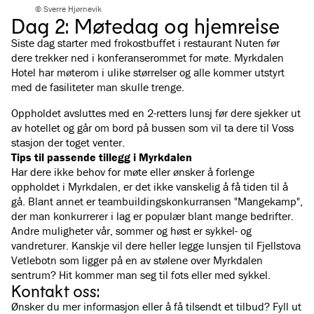
© Sverre Hjørnevik
Dag 2: Møtedag og hjemreise
Siste dag starter med frokostbuffet i restaurant Nuten før
dere trekker ned i konferanserommet for møte. Myrkdalen
Hotel har møterom i ulike størrelser og alle kommer utstyrt
med de fasiliteter man skulle trenge.
Oppholdet avsluttes med en 2-retters lunsj før dere sjekker ut
av hotellet og går om bord på bussen som vil ta dere til Voss
stasjon der toget venter.
Tips til passende tillegg i Myrkdalen
Har dere ikke behov for møte eller ønsker å forlenge
oppholdet i Myrkdalen, er det ikke vanskelig å få tiden til å
gå. Blant annet er teambuildingskonkurransen "Mangekamp",
der man konkurrerer i lag er populær blant mange bedrifter.
Andre muligheter vår, sommer og høst er sykkel- og
vandreturer. Kanskje vil dere heller legge lunsjen til Fjellstova
Vetlebotn som ligger på en av stølene over Myrkdalen
sentrum? Hit kommer man seg til fots eller med sykkel.
Kontakt oss:
Ønsker du mer informasjon eller å få tilsendt et tilbud? Fyll ut