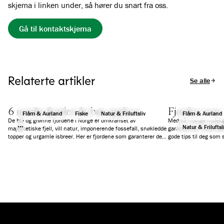
skjema i linken under, så hører du snart fra oss.
Gå til kontaktskjema
Relaterte artikler
Se alle arti
6 norske fjorder du bør oppleve
Fjorden som 
Flåm & Aurland
Fiske
Natur & Friluftsliv
Flåm & Aurland
De blå og grønne fjordene i Norge er omkranset av
Med så mange nydelige
Natur & Friluftsl
majestetiske fjell, vill natur, imponerende fossefall, snøkledde
garantert en norsk fjo
topper og urgamle isbreer. Her er fjordene som garanterer deg
gode tips til deg som s
en fantastisk ferieopplevelse.
reise på dagscruise, e