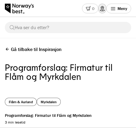
0
Meny
Hva ser du etter?
Gå tilbake til Inspirasjon
Programforslag: Firmatur til
Flåm og Myrkdalen
Flåm & Aurland
Myrkdalen
Programforslag: Firmatur til Flåm og Myrkdalen
3 min lesetid
Reading progress