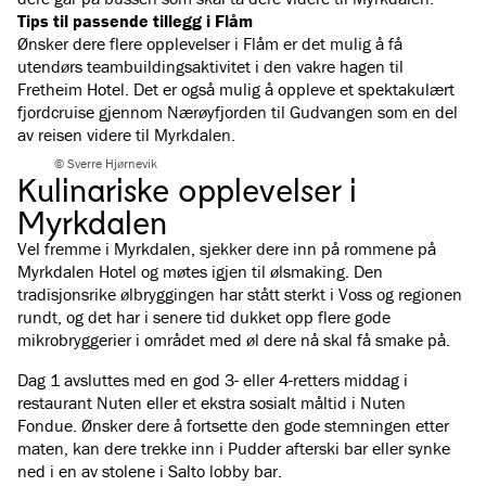
Tips til passende tillegg i Flåm
Ønsker dere flere opplevelser i Flåm er det mulig å få
utendørs teambuildingsaktivitet i den vakre hagen til
Fretheim Hotel. Det er også mulig å oppleve et spektakulært
fjordcruise gjennom Nærøyfjorden til Gudvangen som en del
av reisen videre til Myrkdalen.
© Sverre Hjørnevik
Kulinariske opplevelser i
Myrkdalen
Vel fremme i Myrkdalen, sjekker dere inn på rommene på
Myrkdalen Hotel og møtes igjen til ølsmaking. Den
tradisjonsrike ølbryggingen har stått sterkt i Voss og regionen
rundt, og det har i senere tid dukket opp flere gode
mikrobryggerier i området med øl dere nå skal få smake på.
Dag 1 avsluttes med en god 3- eller 4-retters middag i
restaurant Nuten eller et ekstra sosialt måltid i Nuten
Fondue. Ønsker dere å fortsette den gode stemningen etter
maten, kan dere trekke inn i Pudder afterski bar eller synke
ned i en av stolene i Salto lobby bar.