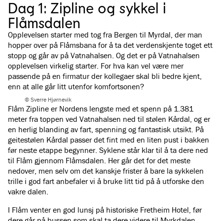
Dag 1: Zipline og sykkel i
Flåmsdalen
Opplevelsen starter med tog fra Bergen til Myrdal, der man
hopper over på Flåmsbana for å ta det verdenskjente toget ett
stopp og går av på Vatnahalsen. Og det er på Vatnahalsen
opplevelsen virkelig starter. For hva kan vel være mer
passende på en firmatur der kollegaer skal bli bedre kjent,
enn at alle går litt utenfor komfortsonen?
© Sverre Hjørnevik
Flåm Zipline er Nordens lengste med et spenn på 1.381
meter fra toppen ved Vatnahalsen ned til stølen Kårdal, og er
en herlig blanding av fart, spenning og fantastisk utsikt. På
geitestølen Kårdal passer det fint med en liten pust i bakken
før neste etappe begynner. Syklene står klar til å ta dere ned
til Flåm gjennom Flåmsdalen. Her går det for det meste
nedover, men selv om det kanskje frister å bare la sykkelen
trille i god fart anbefaler vi å bruke litt tid på å utforske den
vakre dalen.
I Flåm venter en god lunsj på historiske Fretheim Hotel, før
dere går på bussen som skal ta dere videre til Myrkdalen.