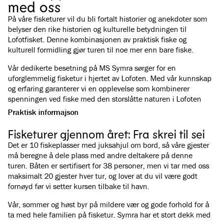
med oss
På våre fisketurer vil du bli fortalt historier og anekdoter som
belyser den rike historien og kulturelle betydningen til
Lofotfisket. Denne kombinasjonen av praktisk fiske og
kulturell formidling gjør turen til noe mer enn bare fiske.
Vår dedikerte besetning på MS Symra sørger for en
uforglemmelig fisketur i hjertet av Lofoten. Med vår kunnskap
og erfaring garanterer vi en opplevelse som kombinerer
spenningen ved fiske med den storslåtte naturen i Lofoten
Praktisk informajson
Fisketurer gjennom året: Fra skrei til sei
Det er 10 fiskeplasser med juksahjul om bord, så våre gjester
må beregne å dele plass med andre deltakere på denne
turen. Båten er sertifisert for 38 personer, men vi tar med oss
maksimalt 20 gjester hver tur, og lover at du vil være godt
fornøyd før vi setter kursen tilbake til havn.
Vår, sommer og høst byr på mildere vær og gode forhold for å
ta med hele familien på fisketur. Symra har et stort dekk med