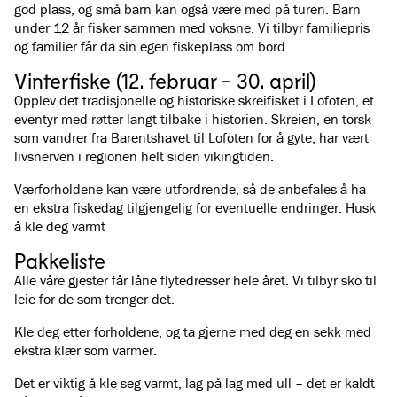
god plass, og små barn kan også være med på turen. Barn
under 12 år fisker sammen med voksne. Vi tilbyr familiepris
og familier får da sin egen fiskeplass om bord.
Vinterfiske (12. februar - 30. april)
Opplev det tradisjonelle og historiske skreifisket i Lofoten, et
eventyr med røtter langt tilbake i historien. Skreien, en torsk
som vandrer fra Barentshavet til Lofoten for å gyte, har vært
livsnerven i regionen helt siden vikingtiden.
Værforholdene kan være utfordrende, så de anbefales å ha
en ekstra fiskedag tilgjengelig for eventuelle endringer. Husk
å kle deg varmt
Pakkeliste
Alle våre gjester får låne flytedresser hele året. Vi tilbyr sko til
leie for de som trenger det.
Kle deg etter forholdene, og ta gjerne med deg en sekk med
ekstra klær som varmer.
Det er viktig å kle seg varmt, lag på lag med ull – det er kaldt