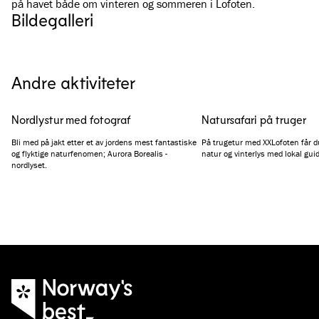
på havet både om vinteren og sommeren i Lofoten.
Bildegalleri
Se alle bilder
(
4
)
Andre aktiviteter
Nordlystur med fotograf
Natursafari på truger
Bli med på jakt etter et av jordens mest fantastiske
På trugetur med XXLofoten får d
og flyktige naturfenomen; Aurora Borealis -
natur og vinterlys med lokal guid
nordlyset.