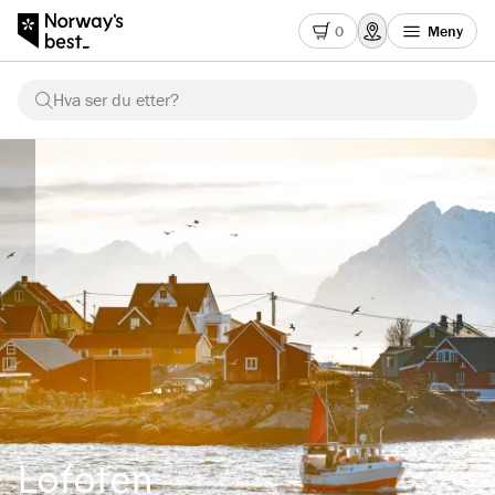
0
Meny
Hva ser du etter?
Lofoten