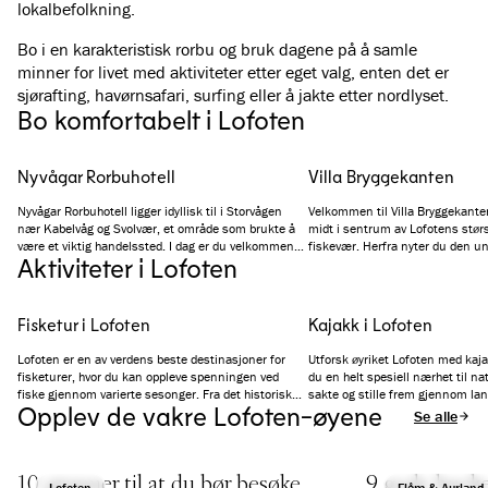
lokalbefolkning.
Bo i en karakteristisk rorbu og bruk dagene på å samle
minner for livet med aktiviteter etter eget valg, enten det er
sjørafting, havørnsafari, surfing eller å jakte etter nordlyset.
Bo komfortabelt i Lofoten
Nyvågar Rorbuhotell
Villa Bryggekanten
Nyvågar Rorbuhotell ligger idyllisk til i Storvågen
Velkommen til Villa Bryggekanten
nær Kabelvåg og Svolvær, et område som brukte å
midt i sentrum av Lofotens størst
være et viktig handelssted. I dag er du velkommen
fiskevær. Herfra nyter du den un
Aktiviteter i Lofoten
til å bo i komfortable og romslige rorbuer,
sjøen, havnen og landemerket Vå
modernisert til en god hotellstandard. I tillegg kan
er designet for å passe inn i det 
du slappe av i spaavdelingen, nyte et godt måltid i
omgivelsene og den historiske a
restauranten og bli med på akevittsmaking på
Fisketur i Lofoten
Kajakk i Lofoten
Lofoten Loft Bar.
Lofoten er en av verdens beste destinasjoner for
Utforsk øyriket Lofoten med kaja
fisketurer, hvor du kan oppleve spenningen ved
du en helt spesiell nærhet til nat
fiske gjennom varierte sesonger. Fra det historiske
sakte og stille frem gjennom la
Opplev de vakre Lofoten-øyene
Lofotfisket etter skrei på vinteren til et mangfold av
egne krefter. Enten du reiser ale
Se alle arti
fiskeslag på vår og sommer, tilbyr Lofoten en unik
med familien er en padletur med 
fiskeopplevelse hele året.
tilgjengelig måte å utforske omr
10 grunner til at du bør besøke
9 gode bucket
Lofoten
Flåm & Aurland