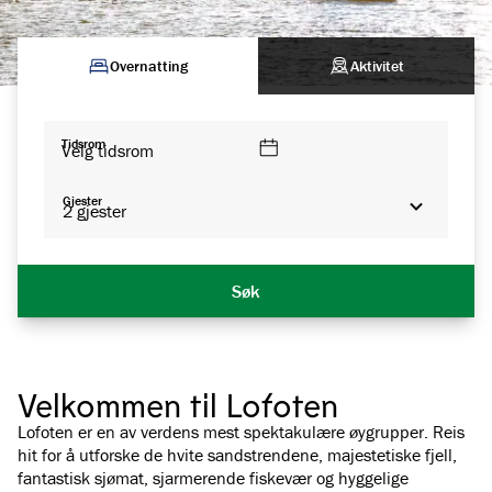
Overnatting
Aktivitet
Tidsrom
Velg tidsrom
Gjester
2
gjester
Søk
Velkommen til Lofoten
Lofoten er en av verdens mest spektakulære øygrupper. Reis
hit for å utforske de hvite sandstrendene, majestetiske fjell,
fantastisk sjømat, sjarmerende fiskevær og hyggelige