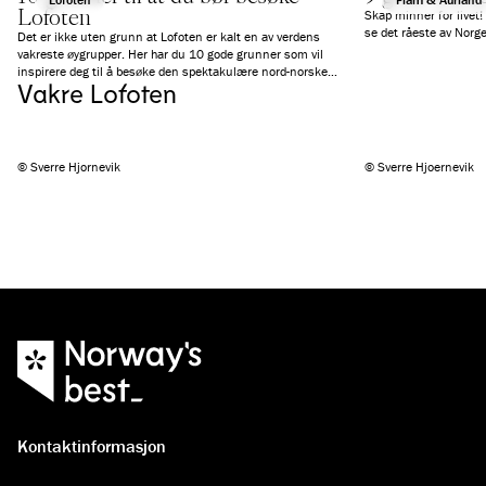
Lofoten
Skap minner for livet! 
se det råeste av Norg
Det er ikke uten grunn at Lofoten er kalt en av verdens
vakreste øygrupper. Her har du 10 gode grunner som vil
inspirere deg til å besøke den spektakulære nord-norske
Vakre Lofoten
regionen nå.
© Sverre Hjornevik
© Sverre Hjoernevik
Kontaktinformasjon