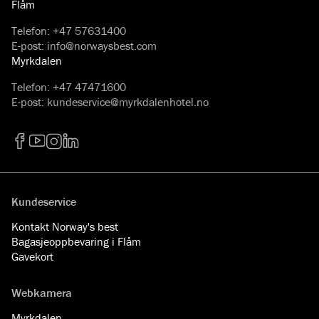
Flåm
Telefon
:
+47 57631400
E-post
:
info@norwaysbest.com
Myrkdalen
Telefon
:
+47 47471600
E-post
:
kundeservice@myrkdalenhotel.no
Facebook
YouTube
Instagram
LinkedIn
Kundeservice
Kontakt Norway's best
Bagasjeoppbevaring i Flåm
Gavekort
Webkamera
Myrkdalen