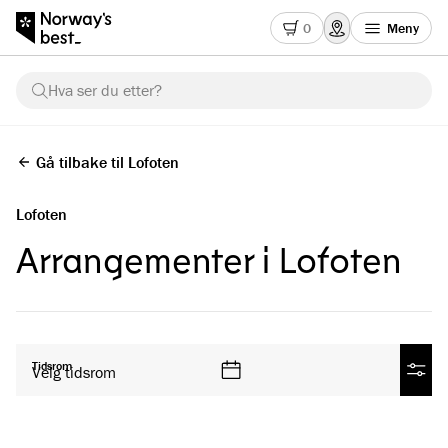
0
Meny
Hva ser du etter?
Gå tilbake til Lofoten
Lofoten
Arrangementer i Lofoten
Se alle produkter
Tidsrom
Velg tidsrom
Filtre