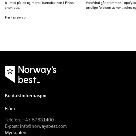
bli med på lek og moro i barnebakken i Finns
VossVind går drømmen i oppfylle
snøklubb.
utrolige følelsen av vektløshet og f
Fra
/
pr person
Kontaktinformasjon
Flåm
Telefon
:
+47 57631400
E-post
:
info@norwaysbest.com
Myrkdalen