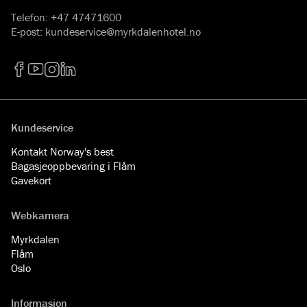
Telefon
:
+47 47471600
E-post
:
kundeservice@myrkdalenhotel.no
Facebook
YouTube
Instagram
LinkedIn
Kundeservice
Kontakt Norway's best
Bagasjeoppbevaring i Flåm
Gavekort
Webkamera
Myrkdalen
Flåm
Oslo
Informasjon