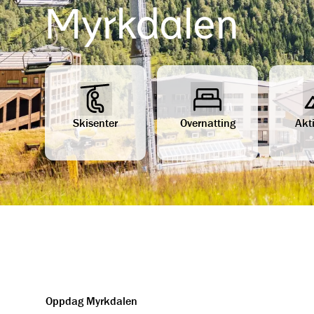
Myrkdalen
Skisenter
Overnatting
Akti
Oppdag Myrkdalen