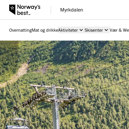
Myrkdalen
Overnatting
Mat og drikke
Aktiviteter
Skisenter
Vær & W