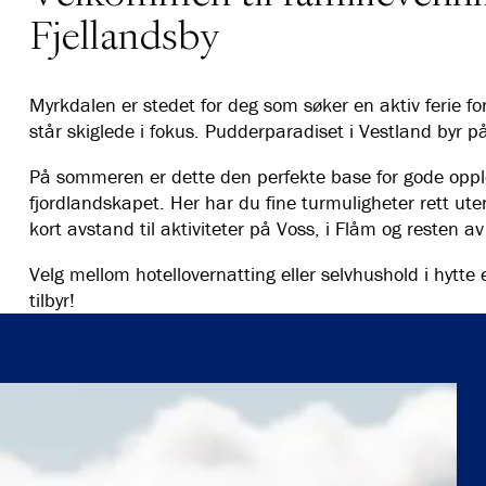
Fjellandsby
Myrkdalen er stedet for deg som søker en aktiv ferie f
står skiglede i fokus. Pudderparadiset i Vestland byr på
På sommeren er dette den perfekte base for gode oppleve
fjordlandskapet. Her har du fine turmuligheter rett uten
kort avstand til aktiviteter på Voss, i Flåm og resten 
Velg mellom hotellovernatting eller selvhushold i hytte e
tilbyr!