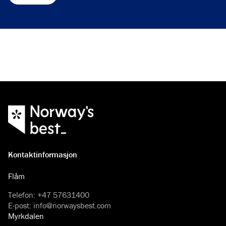
Kontaktinformasjon
Flåm
Telefon
:
+47 57631400
E-post
:
info@norwaysbest.com
Myrkdalen