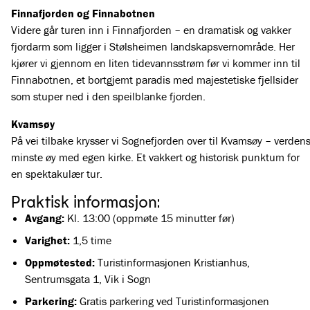
Finnafjorden og Finnabotnen
Videre går turen inn i Finnafjorden – en dramatisk og vakker
fjordarm som ligger i Stølsheimen landskapsvernområde. Her
kjører vi gjennom en liten tidevannsstrøm før vi kommer inn til
Finnabotnen, et bortgjemt paradis med majestetiske fjellsider
som stuper ned i den speilblanke fjorden.
Kvamsøy
På vei tilbake krysser vi Sognefjorden over til Kvamsøy – verden
minste øy med egen kirke. Et vakkert og historisk punktum for
en spektakulær tur.
Praktisk informasjon:
Avgang:
Kl. 13:00 (oppmøte 15 minutter før)
Varighet:
1,5 time
Oppmøtested:
Turistinformasjonen Kristianhus,
Sentrumsgata 1, Vik i Sogn
Parkering:
Gratis parkering ved Turistinformasjonen