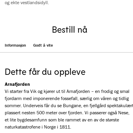
og ekte vestlandsidyll.
Se alle bilder
(
3
)
Bestill nå
Informasjon
Godt å vite
Dette får du oppleve
Arnafjorden
Vi starter fra Vik og kjører ut til Arnafjorden – en frodig og smal
fjordarm med imponerende fossefall, særlig om våren og tidlig
sommer. Underveis får du se Bungane, en fjellgård spektakulær
plassert nesten 500 meter over fjorden. Vi passerer også Nese,
et lite bygdesamfunn som ble rammet av en av de største
naturkatastrofene i Norge i 1811.