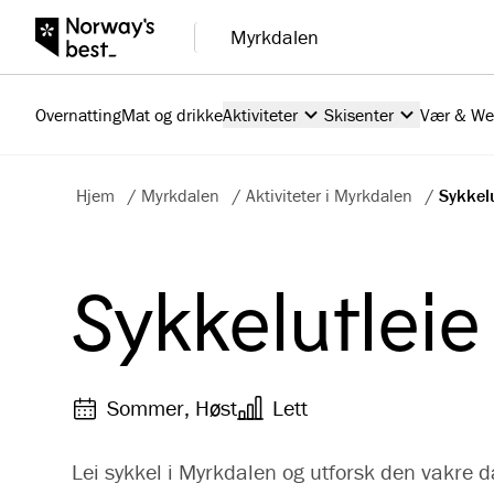
Myrkdalen
Overnatting
Mat og drikke
Aktiviteter
Skisenter
Vær & W
Hjem
/
Myrkdalen
/
Aktiviteter i Myrkdalen
/
Sykkelu
Sykkelutleie
Sommer, Høst
Lett
Lei sykkel i Myrkdalen og utforsk den vakre d