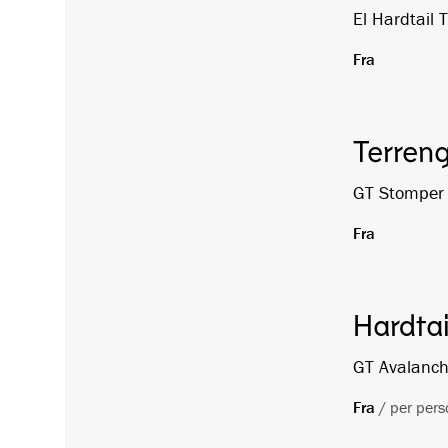
El Hardtail T
Fra
Terreng
GT Stomper 
Fra
Hardtai
GT Avalanche
Fra
/
per pers