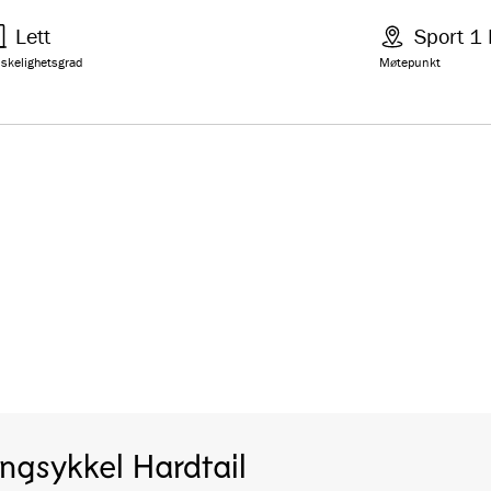
Lett
Sport 1
skelighetsgrad
Møtepunkt
engsykkel Hardtail