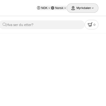
NOK
Norsk
Myrkdalen
Hva ser du etter?
0