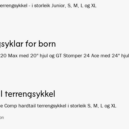
errengsykkel - i storleik Junior, S, M, L og XL
syklar for born
20 Max med 20'' hjul og GT Stomper 24 Ace med 24'' hju
l terrengsykkel
 Comp hardtail terrengsykkel i storleik S, M, L og XL
on