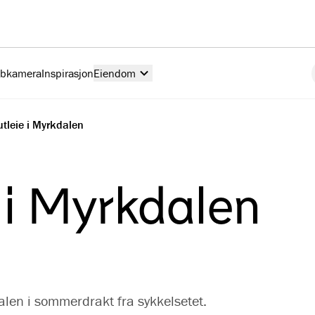
ebkamera
Inspirasjon
Eiendom
tleie i Myrkdalen
 i Myrkdalen
alen i sommerdrakt fra sykkelsetet.