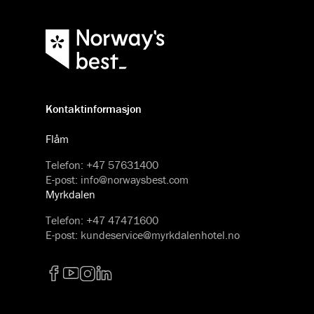
Kontaktinformasjon
Flåm
Telefon
:
+47 57631400
E-post
:
info@norwaysbest.com
Myrkdalen
Telefon
:
+47 47471600
E-post
:
kundeservice@myrkdalenhotel.no
Facebook
YouTube
Instagram
LinkedIn