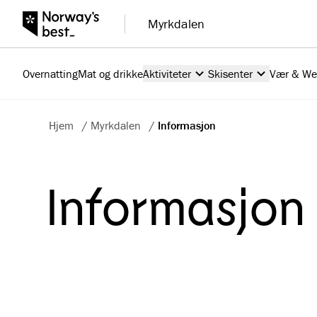
Myrkdalen
Overnatting
Mat og drikke
Aktiviteter
Skisenter
Vær & W
Hjem
/
Myrkdalen
/
Informasjon
Informasjon