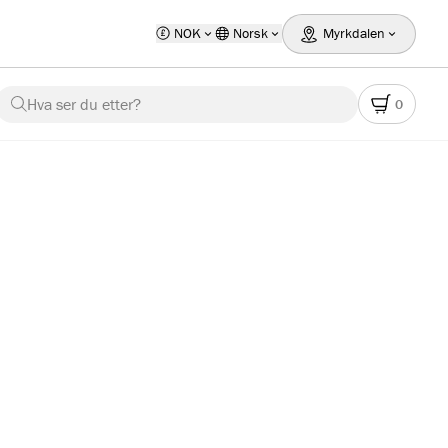
NOK
Norsk
Myrkdalen
Hva ser du etter?
0