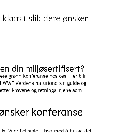
akkurat slik dere ønsker
n din miljøsertifisert?
gere grønn konferanse hos oss. Her blir
d WWF Verdens naturfond sin guide og
 etter kravene og retningslinjene som
ønsker konferanse
ells. Vi er fleksible – hva med å bruke det