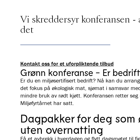
Vi skreddersyr konferansen - 
det
Kontakt oss for et uforpliktende tilbud
Grønn konferanse - Er bedrifte
Er du en miljøsertifisert bedrift? Nå kan du arran
det fokus på økologisk mat, sjømat i samsvar me
mindre bruk av rødt kjøtt. Konferansen retter seg
Miljøfyrtårnet har satt.
Dagpakker for deg som 
uten overnatting
Få et avbrekk i hverdagen og flytt dagsmøtet til fj