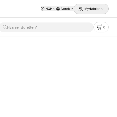
NOK
Norsk
Myrkdalen
Hva ser du etter?
0