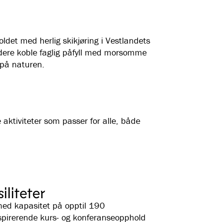
et med herlig skikjøring i Vestlandets
dere koble faglig påfyll med morsomme
 på naturen.
aktiviteter som passer for alle, både
liteter
 med kapasitet på opptil 190
spirerende kurs- og konferanseopphold