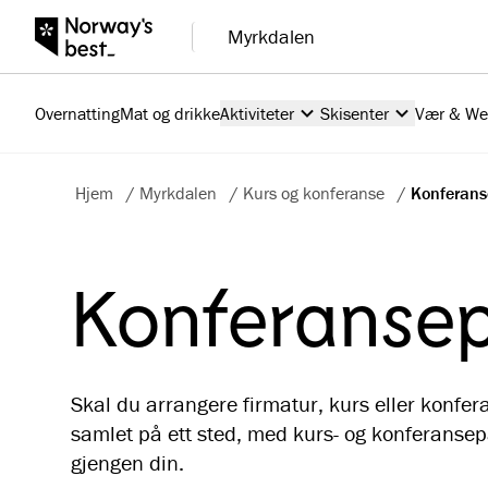
Myrkdalen
Overnatting
Mat og drikke
Aktiviteter
Skisenter
Vær & W
Hjem
/
Myrkdalen
/
Kurs og konferanse
/
Konferan
Konferanse
Skal du arrangere firmatur, kurs eller konfe
samlet på ett sted, med kurs- og konferanse
gjengen din.