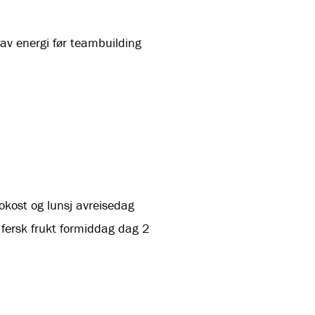
av energi før teambuilding
okost og lunsj avreisedag
ersk frukt formiddag dag 2