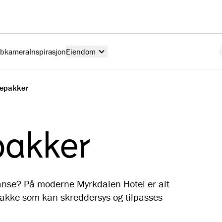
ebkamera
Inspirasjon
Eiendom
sepakker
pakker
ranse? På moderne Myrkdalen Hotel er alt
pakke som kan skreddersys og tilpasses