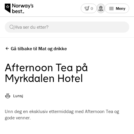
0
Meny
Hva ser du etter?
Gå tilbake til Mat og drikke
Afternoon Tea på
Myrkdalen Hotel
Lunsj
Unn deg en eksklusiv ettermiddag med Afternoon Tea og
gode venner.
Se alle bilder
(
3
)