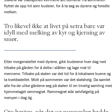
flyttet de opp hit som budeier, for å ta seg av dyrene og foredle
melken.
Tro likevel ikke at livet på setra bare var
idyll med melking av kyr og kjerning av
smør.
Etter morgenstellet med dyrene, gikk budeiene hver dag ned
tilbake på gården for å delta i slåtten og lage mat til
mennene. Tilbake på stølen var det tid for å lokalisere kuene og
ta kveldsstellet. Midt på sommeren var det stølshelg. Da samlet
alle fra de ulike gårdene seg på stølen til en trivelig samling me
hjemmelaget rømmegrøt. Rømmegrøt står selvfølgelig på
menyen i dag óg.
Om høsten, når dyr og mennesker hadde