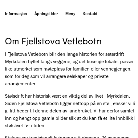
Informasjon
Åpningstider
Meny
Kontakt
Om Fjellstova Vetlebotn
I Fjellstova Vetlebotn blir den lange historien for seterdrift i
Myrkdalen hyllet langs veggene, og det koselige lokalet passer
like utmerket som møteplass for familien eller vennegjengen,
som for deg som vil arrangere selskaper og private
arrangementer.
Stølsdrift har historisk vært en viktig del av livet i Myrkdalen.
Siden Fjellstova Vetlebotn ligger nettopp på en støl, ønsker vi å
gi litt heder til denne delen av landbruket. Vi har derfor samlet
inn og hengt opp gamle bilder slik at du kan få et lite innblikk i
stølslivet før i tiden.
Stølene var tradisjonelt kvinnene sitt domene. På sommeren