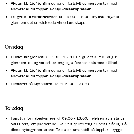
Aketur
kl. 15.45: Bli med på en fartsfylt og morsom tur med
snowracer fra toppen av Myrkdalsekspressen!
Trugetur til villmarksleiren
kl. 16.00 - 18.00: Idyllisk trugetur
gjennom det snødekkede vinterlandskapet.
Onsdag
Guidet langrennstur
13.30 - 15.30: En guidet skitur! Vi glir
gjennom lett og variert terreng og utforsker naturens stillhet.
Aketur
kl. 15.45: Bli med på en fartsfylt og morsom tur med
snowracer fra toppen av Myrkdalsekspressen!
Filmkveld på Myrkdalen Hotel 19.00 - 20.30
Torsdag
Topptur for nybegynnere
kl. 09.00 - 13.00: Følelsen av å stå på
ski i urørt, lett puddersnø i vakkert fjellterreng er helt uslåelig. På
disse nybegynnerturene får du en smakebit på topptur i trygge