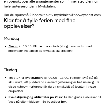
en oversikt over alle arrangementer som finner sted gjennom
hele vintersesongen i Myrkdalen.
Har du spørsmål? Kontakt aktiv.myrkdalen@­norwaysbest.com
Klar for å fylle ferien med fine
opplevelser?
Mandag
Aketur
kl. 15.45: Bli med på en fartsfylt og morsom tur med
snowracer fra toppen av Myrkdalsekspressen!
Tirsdag
Topptur for nybegynnere
kl. 09.00 - 13.00: Følelsen av å stå på
ski i urørt, lett puddersnø i vakkert fjellterreng er helt uslåelig. På
disse nybegynnerturene får du en smakebit på topptur i trygge
omgivelser.
Kveldskjøring og aktiviteter på Voss:
Ta den gratis skibussen til
Voss på ettermiddagen. Se busstider
her
.