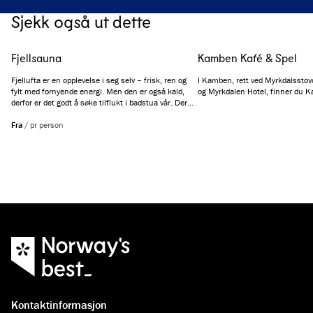
Sjekk også ut dette
Fjellsauna
Kamben Kafé & Spel
Fjellufta er en opplevelse i seg selv – frisk, ren og
I Kamben, rett ved Myrkdalssto
fylt med fornyende energi. Men den er også kald,
og Myrkdalen Hotel, finner du 
derfor er det godt å søke tilflukt i badstua vår. Der
kan du kjenne varmen trekke dypt inn i musklene,
mens du gjennom vinduet fortsatt kan hvile øynene
Fra
/
pr person
på Myrkdalens vakre fjelltopper.
Kontaktinformasjon