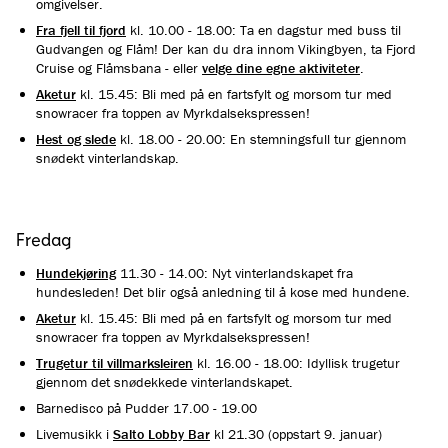
omgivelser.
Fra fjell til fjord
kl. 10.00 - 18.00: Ta en dagstur med buss til
Gudvangen og Flåm! Der kan du dra innom Vikingbyen, ta Fjord
Cruise og Flåmsbana - eller
velge dine egne aktiviteter
.
Aketur
kl. 15.45: Bli med på en fartsfylt og morsom tur med
snowracer fra toppen av Myrkdalsekspressen!
Hest og slede
kl. 18.00 - 20.00: En stemningsfull tur gjennom
snødekt vinterlandskap.
Fredag
Hundekjøring
11.30 - 14.00: Nyt vinterlandskapet fra
hundesleden! Det blir også anledning til å kose med hundene.
Aketur
kl. 15.45: Bli med på en fartsfylt og morsom tur med
snowracer fra toppen av Myrkdalsekspressen!
Trugetur til villmarksleiren
kl. 16.00 - 18.00: Idyllisk trugetur
gjennom det snødekkede vinterlandskapet.
Barnedisco på Pudder 17.00 - 19.00
Livemusikk i
Salto Lobby Bar
kl 21.30 (oppstart 9. januar)