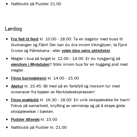
Nattklubb på Pudder 21.00
Lørdag
Fra fjell til fjord
kl. 10.00 - 18.00: Ta en dagstur med buss til
Gudvangen og Flåm! Der kan du dra innom Vikingbyen, ta Fjord
Cruise og Flåmsbana - eller
velge dine egne aktiviteter
.
Megler i bua på torget kl. 12.00 - 14.00: Er du nysgjerrig på
eiendom i Myrkdalen
? Stikk innom bua for en hyggelig prat med
megler.
Finns barneskirenn
kl. 14.00 - 15.00
Aketur
kl. 15.45: Bli med på en fartsfylt og morsom tur med
snowracer fra toppen av Myrkdalsekspressen!
Finns snøklubb
kl. 16.30 - 18.00: En unik skiopplevelse for barn!
Fokus på samarbeid, knytting av vennskap og på å skape gode
skiopplevelser i bakken.
Pudder Afterski
kl. 15.00
Nattklubb på Pudder kl. 21.00