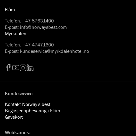
Flåm
Telefon
:
+47 57631400
E-post
:
info@norwaysbest.com
Myrkdalen
Telefon
:
+47 47471600
E-post
:
kundeservice@myrkdalenhotel.no
Facebook
YouTube
Instagram
LinkedIn
Kundeservice
Kontakt Norway's best
Bagasjeoppbevaring i Flåm
Gavekort
Webkamera