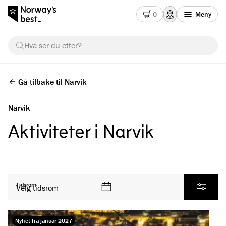
0
Meny
Hva ser du etter?
Gå tilbake til Narvik
Narvik
Aktiviteter i Narvik
Se alle produkter
Tidsrom
Velg tidsrom
Filtrer
Nyhet fra januar 2027