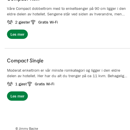
Våre Compact dobbeltrom med to enkeltsenger på 90 cm ligger i den
eldre delen av hotellet. Sengene står ved siden av hverandre, men
kan separeres. Rommet har stor TV, arbeidspult og vannkoker med
2 gjester
Gratis Wi-Fi
mulighet for å lage kaffe eller te. Rommene er fra 21 kvm, har enten
parkett eller teppegulv, og i noen av rommene er det plass til
Les mer
ekstraseng. Bad med dusj eller badekar.
Compact Single
Moderat enkeltrom er vår minste romkategori og ligger i den eldre
delen av hotellet. Her har du alt du trenger på ca 11 kvm. Behagelig
seng på 90 eller 110 cm, TV, arbeidspult og vannkoker med mulighet
1 gjest
Gratis Wi-Fi
for å lage te eller kaffe. Bad med dusj eller badekar
Les mer
© Jimmy Backe