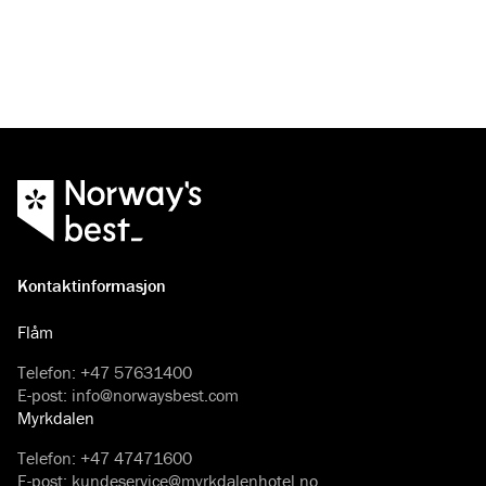
Kontaktinformasjon
Flåm
Telefon
:
+47 57631400
E-post
:
info@norwaysbest.com
Myrkdalen
Telefon
:
+47 47471600
E-post
:
kundeservice@myrkdalenhotel.no