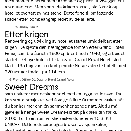
mest moderne hotell med 90 senger og plass til 260 gjester i
restaurantene. Men snart, da krigen startet, ble Narvik og
hotellet overtatt av nazistene. Dette førte til omfattende
skader etter bombeangrep ledet av de allierte.
© Jimmy Backe
Etter krigen
Renovering og utvikling av hotellet startet umiddelbart etter
krigen. De kjøpte den nærliggende tomten etter Grand Hotell
Fønix, som ble åpnet i 1900 og brent ned i 1940, og arbeidet
startet. Det nye hotellet fikk navnet Grand Royal Hotell stod
klart i 1951 og var i en kort periode Norges største hotell, med
220 senger fordelt på 114 rom.
© Front Office 01 Quality Hotel Grand Royal
Sweet Dreams
som risikerer menneskehandel med en trygg natts søvn. Du
kan støtte prosjektet ved å velge å ikke få rommet vasket når
du bor her mer enn én sammenhengende natt. Alt du må
gjøre er å henge Sweet Dreams-skiltet på døren din før kl.
23.00. For hvert rom vi ikke vasker donerer vi 10 SEK til
UNICEF. Dette reduserer også bruken av kjemikalier,
elektrisitet og vann på våre hoteller. Sammen kan vi gjøre en
Narvik