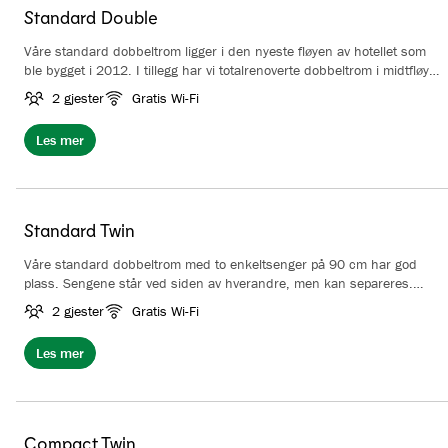
Standard Double
Våre standard dobbeltrom ligger i den nyeste fløyen av hotellet som
ble bygget i 2012. I tillegg har vi totalrenoverte dobbeltrom i midtfløyen
av hotellet. De totalrenoverte rommene var ferdig i 2019. Sengen er
2 gjester
Gratis Wi-Fi
160 cm. Rommet har TV, arbeidspult og vannkoker med mulighet for
å lage kaffe eller te. Rommene er fra 21 kvm, og har parkett på gulvet.
Les mer
Bad med dusj eller badekar. Vi gjør oppmerksom på at rommene kan
variere fra bildene.
Standard Twin
Våre standard dobbeltrom med to enkeltsenger på 90 cm har god
plass. Sengene står ved siden av hverandre, men kan separeres.
Rommet har stor TV, arbeidspult og vannkoker med mulighet for å
2 gjester
Gratis Wi-Fi
lage kaffe eller te. Rommene er ca 24 kvm, har parkett på gulv og
plass til ekstraseng. Bad med dusj.
Les mer
Compact Twin