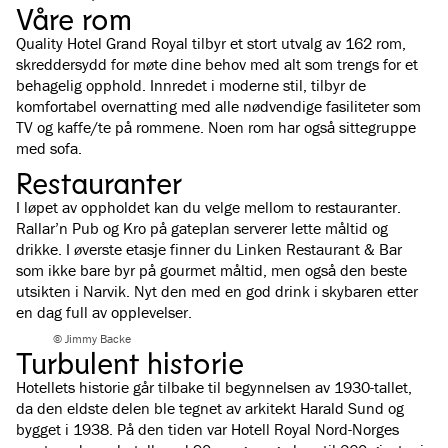
Våre rom
Quality Hotel Grand Royal tilbyr et stort utvalg av 162 rom,
skreddersydd for møte dine behov med alt som trengs for et
behagelig opphold. Innredet i moderne stil, tilbyr de
komfortabel overnatting med alle nødvendige fasiliteter som
TV og kaffe/te på rommene. Noen rom har også sittegruppe
med sofa.
Restauranter
I løpet av oppholdet kan du velge mellom to restauranter.
Rallar’n Pub og Kro på gateplan serverer lette måltid og
drikke. I øverste etasje finner du Linken Restaurant & Bar
som ikke bare byr på gourmet måltid, men også den beste
utsikten i Narvik. Nyt den med en god drink i skybaren etter
en dag full av opplevelser.
© Jimmy Backe
Turbulent historie
Hotellets historie går tilbake til begynnelsen av 1930-tallet,
da den eldste delen ble tegnet av arkitekt Harald Sund og
bygget i 1938. På den tiden var Hotell Royal Nord-Norges