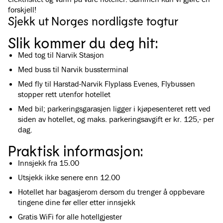
forskjell!
The Arctic Train
Sjekk ut Norges nordligste togtur
På togstrekningen fra Narvik til Abisko på svensk side av grensen,
går Arctic Train gjennom et unikt, vakkert og skiftende landskap -
fra fjorder til høyfjell.
Slik kommer du deg hit:
Med tog til Narvik Stasjon
Med buss til Narvik bussterminal
Med fly til Harstad-Narvik Flyplass Evenes, Flybussen
stopper rett utenfor hotellet
Med bil; parkeringsgarasjen ligger i kjøpesenteret rett ved
siden av hotellet, og maks. parkeringsavgift er kr. 125,- per
dag.
Praktisk informasjon:
Innsjekk fra 15.00
Utsjekk ikke senere enn 12.00
Hotellet har bagasjerom dersom du trenger å oppbevare
tingene dine før eller etter innsjekk
Gratis WiFi for alle hotellgjester