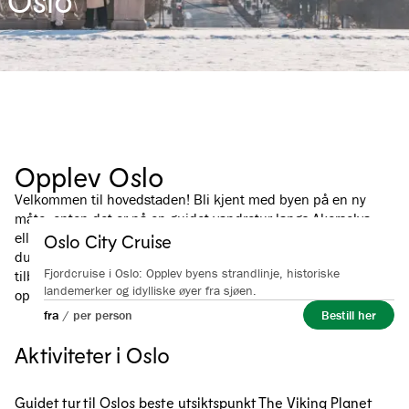
Opplev Oslo
Velkommen til hovedstaden! Bli kjent med byen på en ny
måte, enten det er på en guidet vandretur langs Akerselva
eller du heller vil ta en avslappende båttur på Oslofjorden. Er
Oslo City Cruise
du interessert i eldre historie, tar Viking Planet deg med
Fjordcruise i Oslo: Opplev byens strandlinje, historiske
tilbake til Vikingtiden gjennom en helt spesiell teknologisk
landemerker og idylliske øyer fra sjøen.
opplevelse. Sjekk ut alt vi tilbyr i Oslo her.
fra
/
per person
Bestill her
Aktiviteter i Oslo
Guidet tur til Oslos beste utsiktspunkt
The Viking Planet