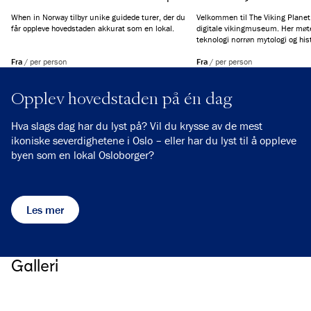
When in Norway tilbyr unike guidede turer, der du
Velkommen til The Viking Planet
får oppleve hovedstaden akkurat som en lokal.
digitale vikingmuseum. Her mø
teknologi norrøn mytologi og hist
oppslukende opplevelse du sent
Fra
/
per person
du er historieinteressert, nysgjerr
Fra
/
per person
jakt etter et spennende familiee
Viking Planet på en reise tilbake 
Opplev hovedstaden på én dag
Hva slags dag har du lyst på? Vil du krysse av de mest
ikoniske severdighetene i Oslo – eller har du lyst til å oppleve
byen som en lokal Osloborger?
Les mer
Galleri