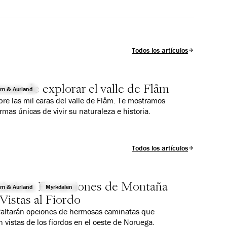
Todos los artículos
rmas de explorar el valle de Flåm
åm & Aurland
re las mil caras del valle de Flåm. Te mostramos
ormas únicas de vivir su naturaleza e historia.
Todos los artículos
tásticas Excursiones de Montaña
åm & Aurland
Myrkdalen
Vistas al Fiordo
faltarán opciones de hermosas caminatas que
n vistas de los fiordos en el oeste de Noruega.