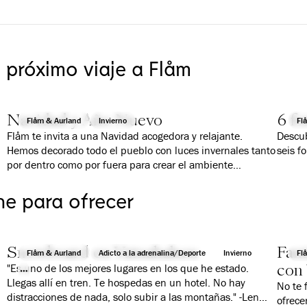
u próximo viaje a Flåm
Navidad y Año Nuevo
6 fo
Flåm & Aurland
Invierno
Fl
Flåm te invita a una Navidad acogedora y relajante.
Descub
Hemos decorado todo el pueblo con luces invernales tanto
seis f
por dentro como por fuera para crear el ambiente
adecuado y ofrecer actividades y comidas tradicionales
para grandes y pequeños.
ne para ofrecer
en
as
s
Snowboard en Vatnahalsen
Fan
o
Flåm & Aurland
Adicto a la adrenalina/Deporte
Invierno
Fl
con 
"Es uno de los mejores lugares en los que he estado.
Llegas allí en tren. Te hospedas en un hotel. No hay
No te 
distracciones de nada, solo subir a las montañas." -Len
ofrece