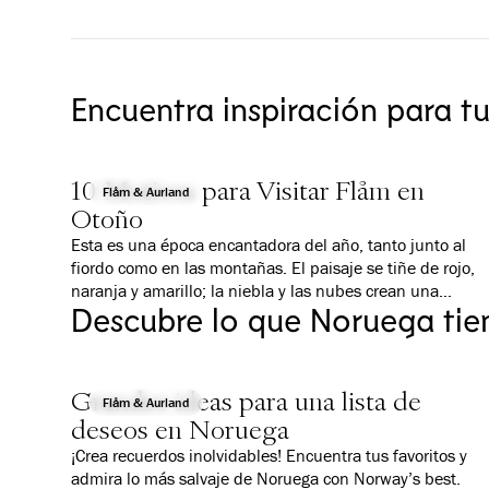
Encuentra inspiración para t
10 Motivos para Visitar Flåm en
Flåm & Aurland
Otoño
Esta es una época encantadora del año, tanto junto al
fiordo como en las montañas. El paisaje se tiñe de rojo,
naranja y amarillo; la niebla y las nubes crean una
Descubre lo que Noruega tie
atmósfera mágica; y todo es un poco más tranquilo que 
verano. Te damos 10 buenas razones por las que deberí
visitar Flåm en otoño. Encontrarás actividades adecuada
para todos, ya sea que viajes con la familia, estés
Grandes ideas para una lista de
interesado en actividades al aire libre o seas más del tip
Flåm & Aurland
deseos en Noruega
cultural.
¡Crea recuerdos inolvidables! Encuentra tus favoritos y
admira lo más salvaje de Noruega con Norway’s best.