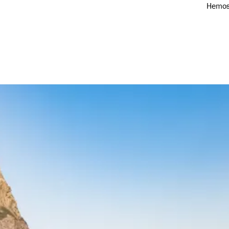
Roald Jørgensen
Hemos 
Flåm y