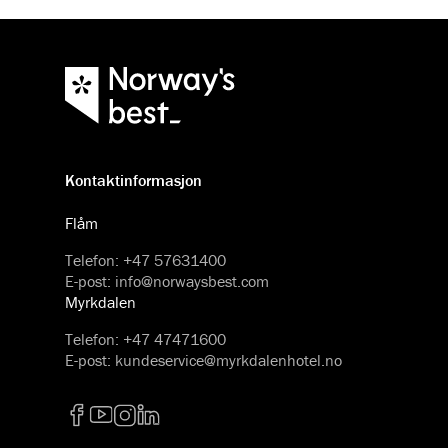
Kontaktinformasjon
Flåm
Telefon
:
+47 57631400
E-post
:
info@norwaysbest.com
Myrkdalen
Telefon
:
+47 47471600
E-post
:
kundeservice@myrkdalenhotel.no
Facebook
YouTube
Instagram
LinkedIn