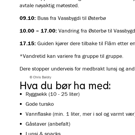
avtale nøyaktig møtested.
09.10:
Buss fra Vassbygdi til Østerbø
10.00 – 17.00:
Vandring fra Østerbø til Vassbyg
17.15:
Guiden kjører dere tilbake til Flåm etter en
*Vandretid kan variere fra gruppe til gruppe.
Dere stopper underveis for medbrakt lunsj og and
© Chris Baldry
Hva du bør ha med:
Ryggsekk (10 - 25 liter)
Gode tursko
Vannflaske (min. 1 liter, mer i sol og varmt vær
Gåstaver (anbefalt)
Lunsj & snacks