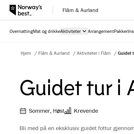
Flåm & Aurland
Overnatting
Mat og drikke
Aktiviteter
Arrangement
Pakker
Ins
Hjem
/
Flåm & Aurland
/
Aktiviteter i Flåm
/
Guidet 
Guidet tur i
Sommer, Høst
Krevende
Bli med på en eksklusiv guidet fottur gjenno