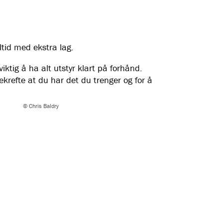
ltid med ekstra lag.
ktig å ha alt utstyr klart på forhånd.
ekrefte at du har det du trenger og for å
Lærd
Flåm & Aurland
© Chris Baldry
Opple
Stegastein utsiktspunkt
Steg
Se fjorden fra 650 meters høyde! Nyt
Bli me
panoramautsikten over Aurlandsfjorden fra det unike
omvisn
utsiktspunktet Stegastein.
Besøks
Aurland