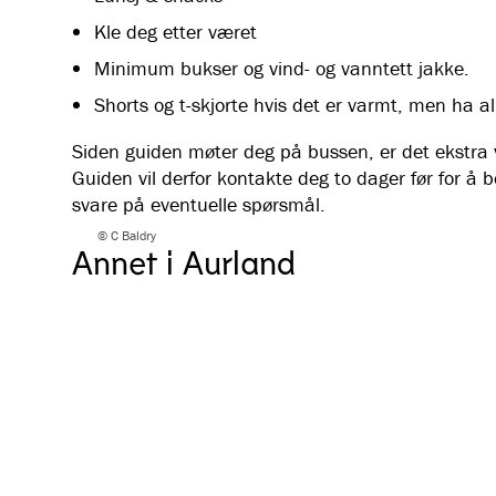
Kle deg etter været
Minimum bukser og vind- og vanntett jakke.
Shorts og t-skjorte hvis det er varmt, men ha al
Siden guiden møter deg på bussen, er det ekstra vi
Guiden vil derfor kontakte deg to dager før for å b
svare på eventuelle spørsmål.
Flåm & Aurland
© C Baldry
Annet i Aurland
Guidet tur til Prest
Nå toppen av Prest med profesjonell guide. Få
fantastisk panoramautsikt over Aurlandsfjorden og de
omliggende fjellene.