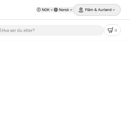
NOK
Norsk
Flåm & Aurland
Hva ser du etter?
0