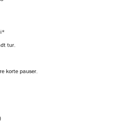
di*
dt tur.
re korte pauser.
)