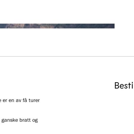
Besti
er en av få turer
t ganske bratt og