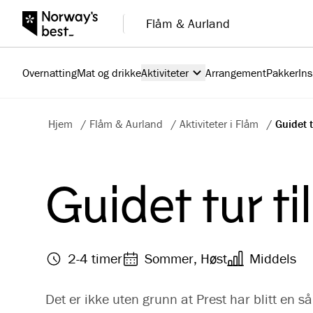
Flåm & Aurland
Overnatting
Mat og drikke
Aktiviteter
Arrangement
Pakker
Ins
Hjem
/
Flåm & Aurland
/
Aktiviteter i Flåm
/
Guidet t
Guidet tur ti
2-4 timer
Sommer, Høst
Middels
Det er ikke uten grunn at Prest har blitt en s