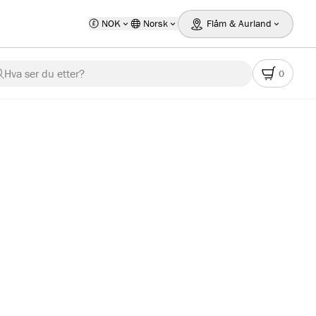
NOK
Norsk
Flåm & Aurland
Hva ser du etter?
0