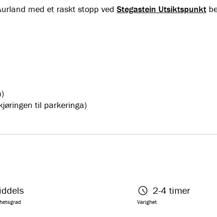
 Aurland med et raskt stopp ved
Stegastein Utsiktspunkt
be
)
jøringen til parkeringa)
iddels
2-4 timer
hetsgrad
Varighet