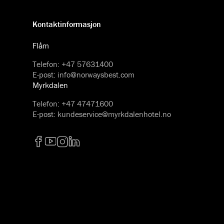
Kontaktinformasjon
Flåm
Telefon
:
+47 57631400
E-post
:
info@norwaysbest.com
Myrkdalen
Telefon
:
+47 47471600
E-post
:
kundeservice@myrkdalenhotel.no
Facebook
YouTube
Instagram
LinkedIn