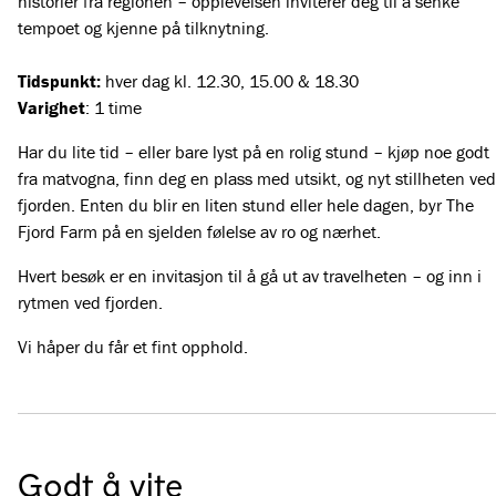
historier fra regionen – opplevelsen inviterer deg til å senke
tempoet og kjenne på tilknytning.
Tidspunkt:
hver dag kl. 12.30, 15.00 & 18.30
Varighet
: 1 time
Har du lite tid – eller bare lyst på en rolig stund – kjøp noe godt
fra matvogna, finn deg en plass med utsikt, og nyt stillheten ved
fjorden. Enten du blir en liten stund eller hele dagen, byr The
Fjord Farm på en sjelden følelse av ro og nærhet.
Hvert besøk er en invitasjon til å gå ut av travelheten – og inn i
rytmen ved fjorden.
Vi håper du får et fint opphold.
Godt å vite