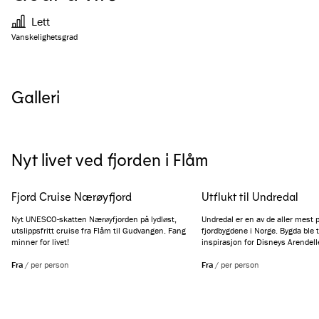
Lett
Vanskelighetsgrad
Galleri
Se alle bilder
(
4
)
Nyt livet ved fjorden i Flåm
Fjord Cruise Nærøyfjord
Utflukt til Undredal
Nyt UNESCO-skatten Nærøyfjorden på lydløst,
Undredal er en av de aller mest 
utslippsfritt cruise fra Flåm til Gudvangen. Fang
fjordbygdene i Norge. Bygda ble t
minner for livet!
inspirasjon for Disneys Arendelle
tillegg er den lille bygda internas
Fra
/
per person
geitosten sin. Opplev Undredal p
Fra
/
per person
timers tur fra Flåm.