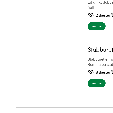
Eit unikt dobbe
fjell.
På første plan
2 gjester
andre plan finner du dobbeltseng og en sittegrup
av og nyte uts
Les mer
møbler og en ev
bryllupsreisen
tøfler er inklu
Stabbure
Stabburet er f
Romma på stabb
sengeteppe og 
8 gjester
rommet, og eit
Stabburet er ei
Les mer