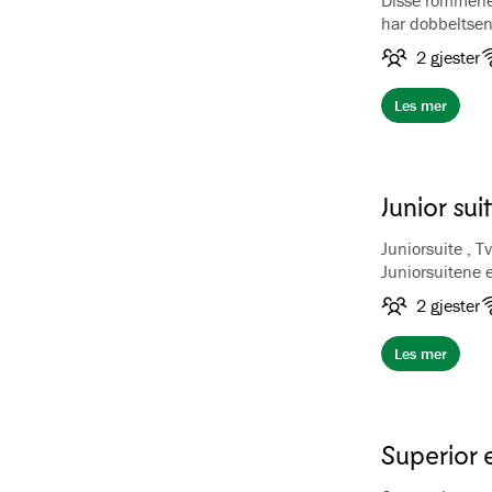
Disse rommene 
har dobbeltse
Hvert av de 17
2 gjester
fargetema. All
unik atmosfære
Les mer
og badekar med
king-size dobb
er inkludert. V
Junior sui
Juniorsuite , T
Juniorsuitene 
ligger i enden 
2 gjester
hagen og fjord
som dobbeltse
Les mer
fasiliteter, ko
Superior 