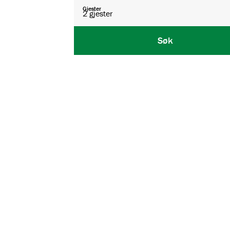
Gjester
2
gjester
Søk