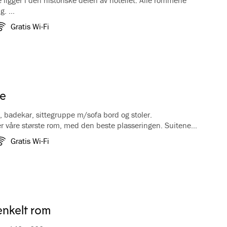
ligger i den historiske delen av hotellet. Alle rommene
ng.
 historiske rommene er unike, både av størrelse og av
Gratis Wi-Fi
e rommene er innredet med vakre, antikke møbler og en
. Også badene gjenspeiler historien med forgylte kraner
 løveføtter på en del av rommene. Alle rommene har
eltsenger og Nespresso kaffemaskin. Badekåpe og tøfler
åre Historiske rom har ikke TV
te
v, badekar, sittegruppe m/sofa bord og stoler.
er våre største rom, med den beste plasseringen. Suitene
av hotellet, og alle har enten balkong eller uteplass mot
Gratis Wi-Fi
en. Juniorsuitene inneholder to enkeltsenger satt sammen
ng og en sittegruppe med sofa. Rommene har kaffe/te
ffertbenk, garderobe, TV og hårføner.
enkelt rom