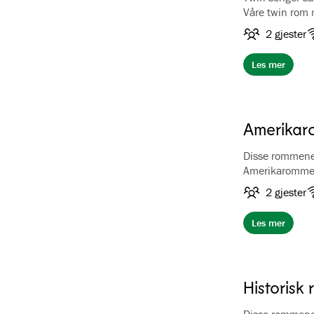
Våre twin rom 
standardrom me
2 gjester
ligger på frem
Les mer
Amerikar
Disse rommene l
Amerikarommene
hotellet med u
2 gjester
dusj. Rommene h
hårføner.
Les mer
Historisk