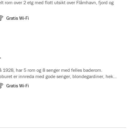
lt rom over 2 etg med flott utsikt over Flåmhavn, fjord og
 finner du baderommet med et herlig boblebad, mens på
Gratis Wi-Fi
pe der du kan slappe
ikten over Flåm. Kombinasjonen av delikate antikke
entyrlig utsikt gjør tårnsuiten populær blant
de. Suiten er utstyrt med espressomaskin. Badekåpe og
dert. Det er ikke TV på rommet.
t
rå 1928, har 5 rom og 8 senger med felles baderom.
uret er innreda med gode senger, blondegardiner, hekla
koselig atmosfære. Dei 5 soveromma har alle vask på
Gratis Wi-Fi
 felles bad med toalett, vask og dusj.
n perfekt stad for venegjengar.