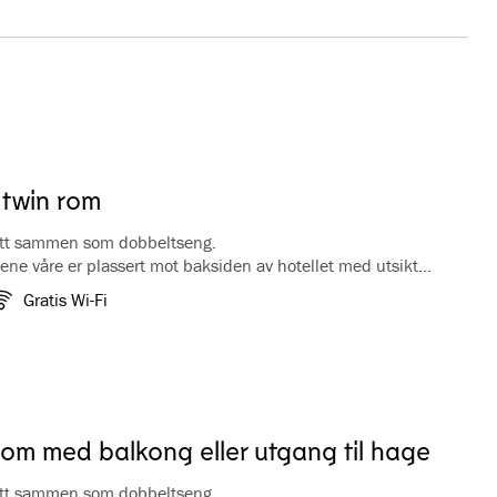
 twin rom
att sammen som dobbeltseng.
e våre er plassert mot baksiden av hotellet med utsikt
g stiene i Fretheim Kulturpark. Rommene har kaffe/te
Gratis Wi-Fi
offertbenk, garderobe, TV og hårføner. Bad med badekar.
rom med balkong eller utgang til hage
att sammen som dobbeltseng.