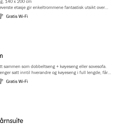
ng, 140 x 200 cm
øverste etasje gir enkeltrommene fantastisk utsikt over
g fjellene rundt. På vinteren har du førsteklasses utsikt
Gratis Wi-Fi
mmelen fra det koselige karnappvinduet. Rommene queen
x 200 cm, kaffe/te fasiliteter, koffertbenk, garderobe, TV
Bad med badekar.
m
tt sammen som dobbeltseng + køyeseng eller sovesofa.
nger satt inntil hverandre og køyeseng i full lengde, får
å fire god plass på familierommene våre. De fleste
Gratis Wi-Fi
 på baksiden av hotellet, med utsikt mot hage og
rpark. 1 av familierommene ligger i toppetasje og har
tårnsuite