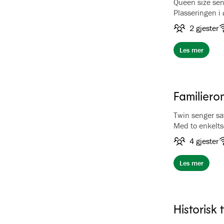
Queen size se
Plasseringen i 
Flåm, fjorden o
2 gjester
mot stjernehi
size seng, 140 
Les mer
og hårføner. 
Familiero
Twin senger sa
Med to enkeltse
hele familien p
4 gjester
rommene ligger
Fretheim kultu
Les mer
karnappvindu.
Historisk 