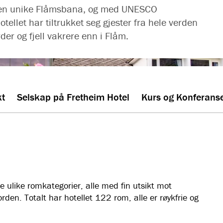
l den unike Flåmsbana, og med UNESCO
tellet har tiltrukket seg gjester fra hele verden
rder og fjell vakrere enn i Flåm.
kt
Selskap på Fretheim Hotel
Kurs og Konferanse
 ulike romkategorier, alle med fin utsikt mot
rden. Totalt har hotellet 122 rom, alle er røykfrie og