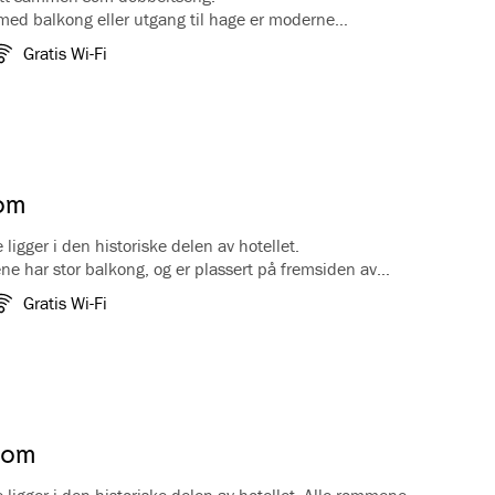
med balkong eller utgang til hage er moderne
d utsikt mot hage og/eller fjord. De fleste rommene
Gratis Wi-Fi
siden av hotellet. Bad med badekar.
om
igger i den historiske delen av hotellet.
 har stor balkong, og er plassert på fremsiden av
tsikt mot hotellhagen og Aurlandsfjorden. Baderom med
Gratis Wi-Fi
ar kaffe/te fasiliteter, koffertbenk, garderobe, TV og
 rom