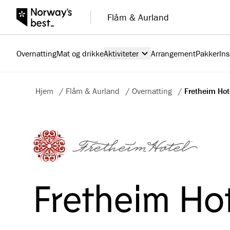
Flåm & Aurland
Overnatting
Mat og drikke
Aktiviteter
Arrangement
Pakker
Ins
Hjem
/
Flåm & Aurland
/
Overnatting
/
Fretheim Hot
Fretheim Ho