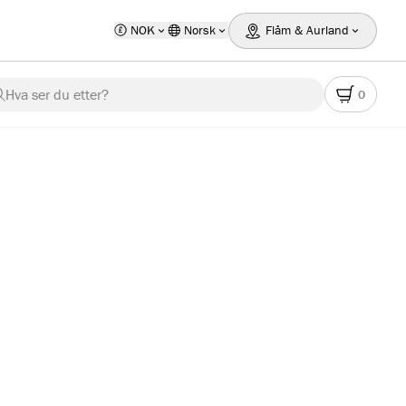
NOK
Norsk
Flåm & Aurland
Hva ser du etter?
0