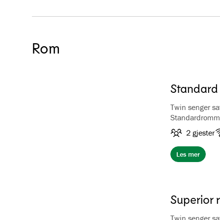
Rom
Standard
Twin senger s
Standardrommen
mot fjellet, o
2 gjester
fasiliteter, k
Les mer
Superior 
Twin senger s