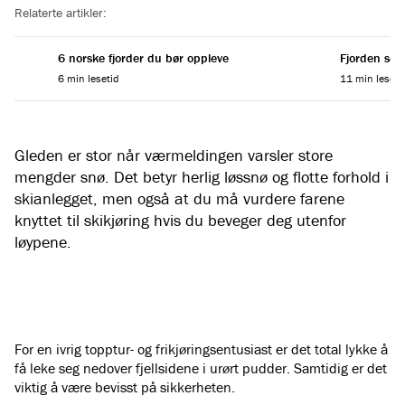
Relaterte artikler:
6 norske fjorder du bør oppleve
Fjorden som
6 min lesetid
11 min leseti
Gleden er stor når værmeldingen varsler store
mengder snø. Det betyr herlig løssnø og flotte forhold i
skianlegget, men også at du må vurdere farene
knyttet til skikjøring hvis du beveger deg utenfor
løypene.
For en ivrig topptur- og frikjøringsentusiast er det total lykke å
få leke seg nedover fjellsidene i urørt pudder. Samtidig er det
viktig å være bevisst på sikkerheten.