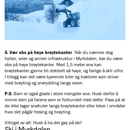
5. Vær obs på høye brøytekanter
. Når du nærmer deg
hytter, veier og annen infrastruktur i Myrkdalen, bør du være
obs på høye brøytekanter. Med 1,5 meter snø kan
brøytekanter gjerne bli dobbelt så høye, og farlige å skli utfor.
I tillegg kan det være kjørende biler og traktorer som driver
med brøyting og snørydding langs veien.
P.S.
Barn er også glade i store mengder snø. Husk derfor å
minne dem på farene som er forbundet med dette. Pass på at
de ikke lager snøhuler langs brøytekanter eller leker i områder
hvor det pågår fresing og brøyting.
Stå trygt på ski
Kjøp her
Viktigst av alt: Husk å ha det gøy på ski!
Skivettreglar
Heiskort og prisa
Ski i Myrkdalen
Du har selv et ansvar for holde deg selv og andre
Kjøp heiskortet som p