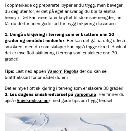
I oppmerkede og preparerte løyper er du trygg, men beveger
du deg utenfor, er det på eget ansvar og du bør ta ekstra
hensyn. Det kan være farer knyttet til store snømengder, her
får du derfor noen gode råd for trygg frikjøring i løssnøen.
1. Unngå skikjøring i terreng som er brattere enn 30
grader og området nedenfor.
Her kan det gå naturlig utløste
snøskred, men du som skiløper kan også trigge skred. Husk at
det er mye flott skikjøring i terreng som er slakere enn 30
grader!
Tips:
Last ned appen
Varsom Regobs
der du kan se
bratthetskart for området du er i.
Det er mye flott skikjøring i terreng som er slakere 30 grader!
2. Les dagens snøskredvarsel på
varsom.no
. Her finner du
også «
Snøskredskolen
» med gode tips om trygg ferdsel.