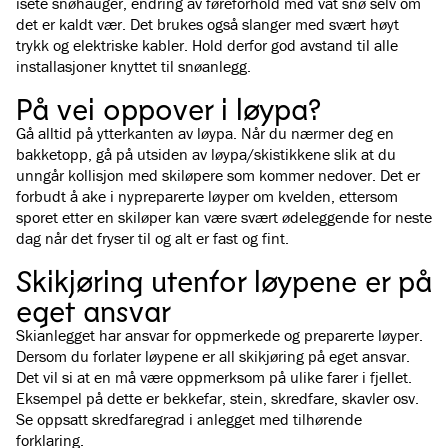
isete snøhauger, endring av føreforhold med våt snø selv om
det er kaldt vær. Det brukes også slanger med svært høyt
trykk og elektriske kabler. Hold derfor god avstand til alle
installasjoner knyttet til snøanlegg.
På vei oppover i løypa?
Gå alltid på ytterkanten av løypa. Når du nærmer deg en
bakketopp, gå på utsiden av løypa/skistikkene slik at du
unngår kollisjon med skiløpere som kommer nedover. Det er
forbudt å ake i nypreparerte løyper om kvelden, ettersom
sporet etter en skiløper kan være svært ødeleggende for neste
dag når det fryser til og alt er fast og fint.
Skikjøring utenfor løypene er på
eget ansvar
Skianlegget har ansvar for oppmerkede og preparerte løyper.
Dersom du forlater løypene er all skikjøring på eget ansvar.
Det vil si at en må være oppmerksom på ulike farer i fjellet.
Eksempel på dette er bekkefar, stein, skredfare, skavler osv.
Se oppsatt skredfaregrad i anlegget med tilhørende
forklaring.