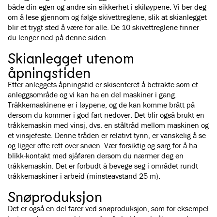
både din egen og andre sin sikkerhet i skiløypene. Vi ber deg
om å lese gjennom og følge skivettreglene, slik at skianlegget
blir et trygt sted å være for alle. De 10 skivettreglene finner
du lenger ned på denne siden.
Skianlegget utenom
åpningstiden
Etter anleggets åpningstid er skisenteret å betrakte som et
anleggsområde og vi kan ha en del maskiner i gang.
Tråkkemaskinene er i løypene, og de kan komme brått på
dersom du kommer i god fart nedover. Det blir også brukt en
tråkkemaskin med vinsj, dvs. en ståltråd mellom maskinen og
et vinsjefeste. Denne tråden er relativt tynn, er vanskelig å se
og ligger ofte rett over snøen. Vær forsiktig og sørg for å ha
blikk-kontakt med sjåføren dersom du nærmer deg en
tråkkemaskin. Det er forbudt å bevege seg i området rundt
tråkkemaskiner i arbeid (minsteavstand 25 m).
Snøproduksjon
Det er også en del farer ved snøproduksjon, som for eksempel