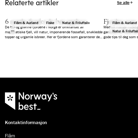
Relaterte artikler
Se alle arti
6 norske fjorder du bør oppleve
Fjorden som 
Flåm & Aurland
Fiske
Natur & Friluftsliv
Flåm & Aurland
De blå og grønne fjordene i Norge er omkranset av
Med så mange nydelige
Natur & Friluftsl
majestetiske fjell, vill natur, imponerende fossefall, snøkledde
garantert en norsk fjo
topper og urgamle isbreer. Her er fjordene som garanterer deg
gode tips til deg som s
en fantastisk ferieopplevelse.
reise på dagscruise, e
Kontaktinformasjon
Flåm