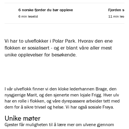
6 norske fjorder du bør oppleve
Fjorden som
6 min lesetid
11 min leseti
Vi har to ulveflokker i Polar Park. Hvorav den ene
flokken er sosialisert - og er blant våre aller mest
unike opplevelser for besøkende.
I vår ulveflokk finner vi den kloke lederhannen Brage, den
nysgjerrige Marit, og den sjenerte men lojale Frigg. Hver ulv
har en rolle i flokken, og våre dyrepassere arbeider tett med
dem for å sikre trivsel og helse. Vi har også sosiale Frøya.
Unike møter
Gjester får muligheten til å lære mer om ulvene gjennom