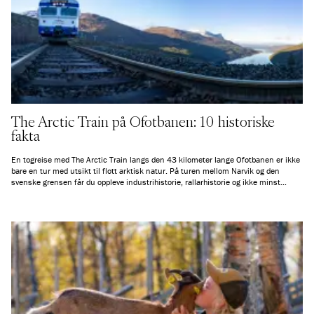
The Arctic Train på Ofotbanen: 10 historiske
fakta
En togreise med The Arctic Train langs den 43 kilometer lange Ofotbanen er ikke
bare en tur med utsikt til flott arktisk natur. På turen mellom Narvik og den
svenske grensen får du oppleve industrihistorie, rallarhistorie og ikke minst
Narviks spennende krigshistorie på nært hold. Les videre og få mer ut av
togturen.