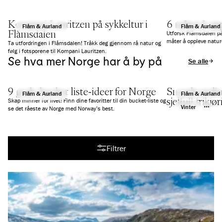
Kompani Lauritzen på sykkeltur i
6 måter å op
Flåm & Aurland
Flåm & Aurland
Flåmsdalen
Utforsk Flåmsdalen på
måter å oppleve nature
Ta utfordringen i Flåmsdalen! Tråkk deg gjennom rå natur og
følg i fotsporene til Kompani Lauritzen.
Se hva mer Norge har å by på
Se alle arti
9 gode bucket liste-ideer for Norge
Snowboarding
Flåm & Aurland
Flåm & Aurland
sjelfull frikj
Skap minner for livet! Finn dine favoritter til din bucket-liste og
Vinter
se det råeste av Norge med Norway’s best.
Se alle artikler
Filtrer