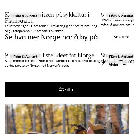
Kompani Lauritzen på sykkeltur i
6 måter å op
Flåm & Aurland
Flåm & Aurland
Flåmsdalen
Utforsk Flåmsdalen på
måter å oppleve nature
Ta utfordringen i Flåmsdalen! Tråkk deg gjennom rå natur og
følg i fotsporene til Kompani Lauritzen.
Se hva mer Norge har å by på
Se alle arti
9 gode bucket liste-ideer for Norge
Snowboarding
Flåm & Aurland
Flåm & Aurland
sjelfull frikj
Skap minner for livet! Finn dine favoritter til din bucket-liste og
Vinter
se det råeste av Norge med Norway’s best.
Se alle artikler
Filtrer