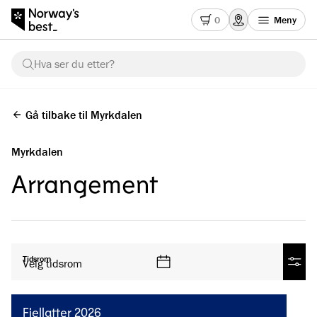
0
Meny
Hva ser du etter?
Gå tilbake til Myrkdalen
Myrkdalen
Arrangement
Se alle produkter
Tidsrom
Velg tidsrom
Filtre
Fjellatter 2026