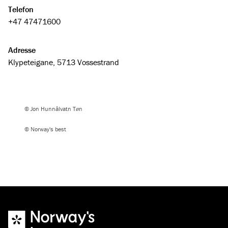
Telefon
+47 47471600
Adresse
Klypeteigane, 5713 Vossestrand
© Jon Hunnålvatn Tøn
© Norway's best