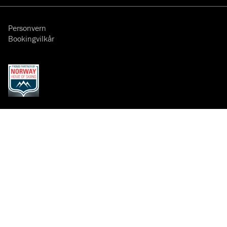
Personvern
Bookingvilkår