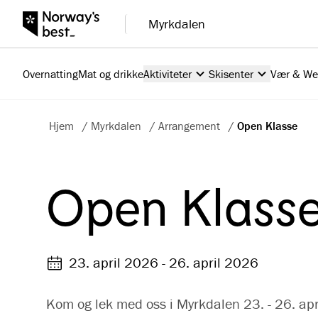
Myrkdalen
Overnatting
Mat og drikke
Aktiviteter
Skisenter
Vær & W
Hjem
/
Myrkdalen
/
Arrangement
/
Open Klasse
Open Klass
23. april 2026 - 26. april 2026
Kom og lek med oss i Myrkdalen 23. - 26. apri