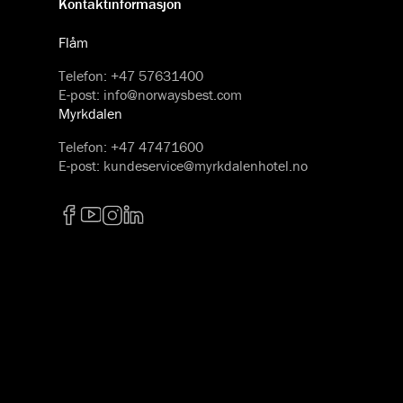
Kontaktinformasjon
Flåm
Telefon
:
+47 57631400
E-post
:
info@norwaysbest.com
Myrkdalen
Telefon
:
+47 47471600
E-post
:
kundeservice@myrkdalenhotel.no
Facebook
YouTube
Instagram
LinkedIn