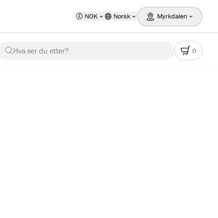
NOK
Norsk
Myrkdalen
Hva ser du etter?
0