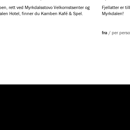
en, rett ved Myrkdalsstovo Velkomstsenter og
Fjellatter er t
len Hotel, finner du Kamben Kafé & Spel.
Myrkdalen!
fra
/
per pers