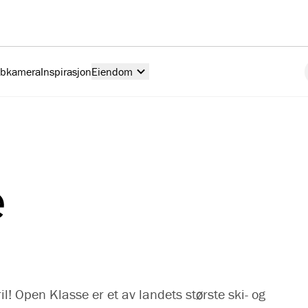
ebkamera
Inspirasjon
Eiendom
e
l! Open Klasse er et av landets største ski- og