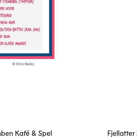
© Chris Baldry
ben Kafé & Spel
Fjellatte