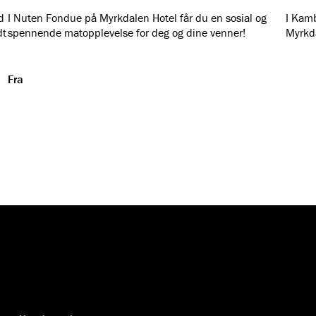
d
I Nuten Fondue på Myrkdalen Hotel får du en sosial og
I Kamb
dt
spennende matopplevelse for deg og dine venner!
Myrkda
.
Fra