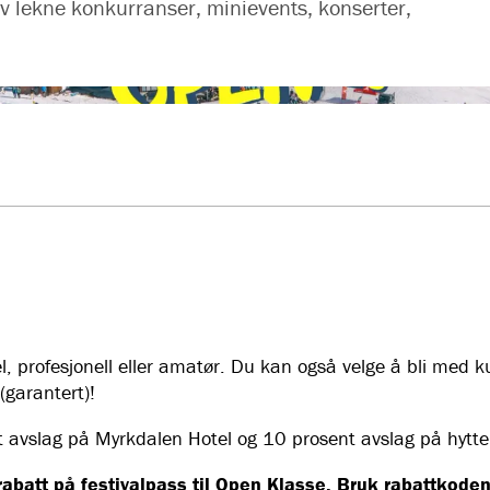
v lekne konkurranser, minievents, konserter,
profesjonell eller amatør. Du kan også velge å bli med kun 
(garantert)!
vslag på Myrkdalen Hotel og 10 prosent avslag på hytter 
rabatt på festivalpass til Open Klasse. Bruk rabattkod