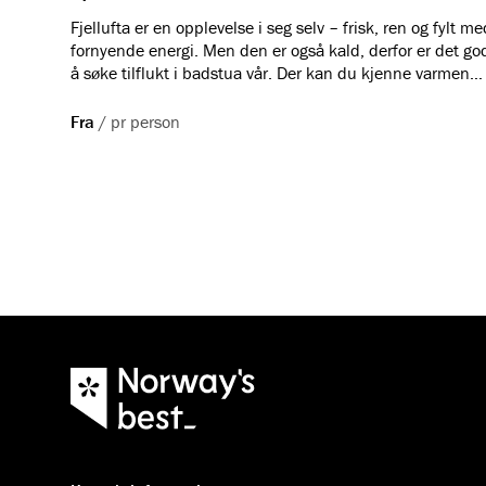
Fjellufta er en opplevelse i seg selv – frisk, ren og fylt me
fornyende energi. Men den er også kald, derfor er det go
å søke tilflukt i badstua vår. Der kan du kjenne varmen
trekke dypt inn i musklene, mens du gjennom vinduet
fortsatt kan hvile øynene på Myrkdalens vakre fjelltopper
Fra
/
pr person