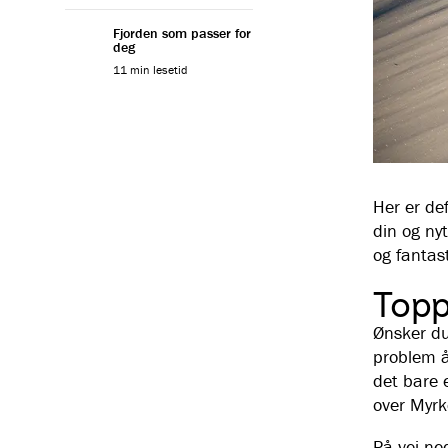
vårskik
Fjorden som passer for
deg
11 min lesetid
Her er de
din og nyt
og fantas
Topp
Ønsker du
problem å
det bare 
over Myrk
På vei ne