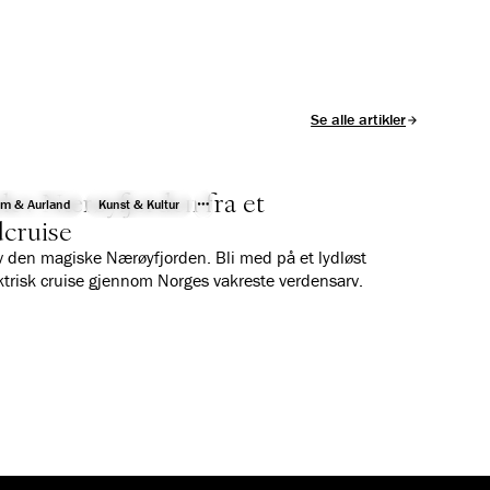
Se alle artikler
ev Nærøyfjorden fra et
åm & Aurland
Kunst & Kultur
dcruise
 den magiske Nærøyfjorden. Bli med på et lydløst
ktrisk cruise gjennom Norges vakreste verdensarv.