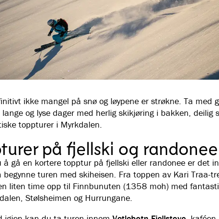
jøringen begynner – og den må oppleves!
finitivt ikke mangel på snø og løypene er strøkne. Ta med 
 lange og lyse dager med herlig skikjøring i bakken, deilig 
tiske toppturer i Myrkdalen.
turer på fjellski og randonee
 å gå en kortere topptur på fjellski eller randonee er det i
 begynne turen med skiheisen. Fra toppen av Kari Traa-tr
en liten time opp til Finnbunuten (1358 moh) med fantasti
dalen, Stølsheimen og Hurrungane.
d igjen kan du ta turen innom
Vetlebotn Fjellstove
, kaféen 