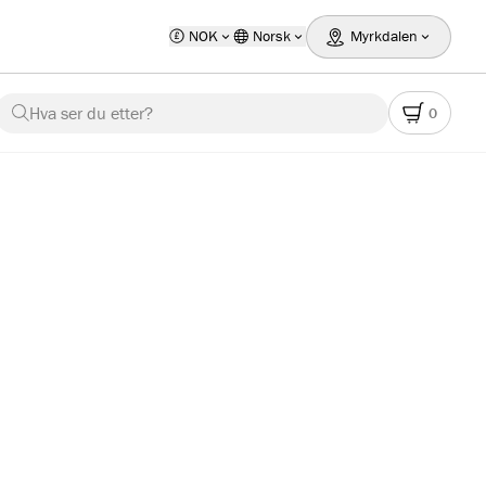
NOK
Norsk
Myrkdalen
Hva ser du etter?
0