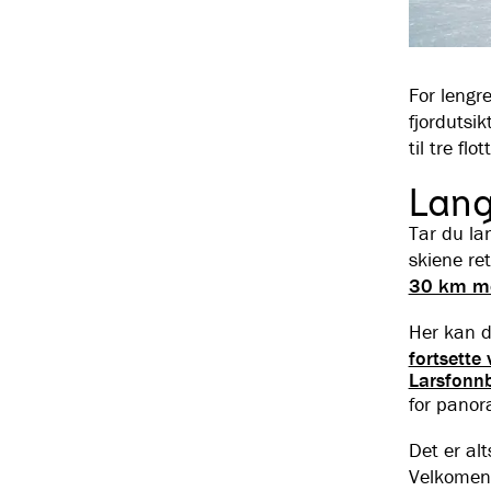
For lengre
fjordutsi
til tre flo
Lang
Tar du la
skiene re
30 km med
Her kan 
fortsette v
Larsfonn
for panor
Det er al
Velkomen 