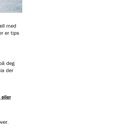
jell med
r er tips
 på deg
ia der
 eller
ver.