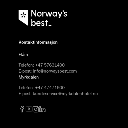
Kontaktinformasjon
Flåm
Telefon
:
+47 57631400
E-post
:
info@norwaysbest.com
Myrkdalen
Telefon
:
+47 47471600
E-post
:
kundeservice@myrkdalenhotel.no
Facebook
YouTube
Instagram
LinkedIn