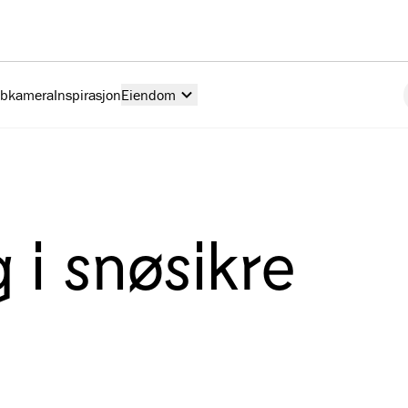
ebkamera
Inspirasjon
Eiendom
g i snøsikre