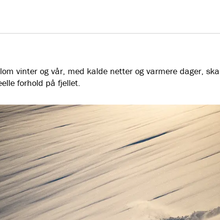
lom vinter og vår, med kalde netter og varmere dager, sk
elle forhold på fjellet.
ken er over tenker mange at dette også er s
sesongen, men det er jo nå den magiske