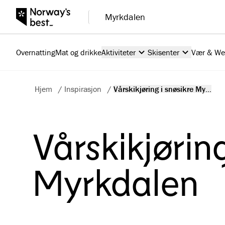
Myrkdalen
Overnatting
Mat og drikke
Aktiviteter
Skisenter
Vær & W
Hjem
/
Inspirasjon
/
Vårskikjøring i snøsikre My...
Vårskikjørin
Myrkdalen