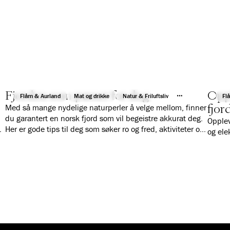
Fjorden som passer for deg
Oppl
Flåm & Aurland
Mat og drikke
Natur & Friluftsliv
Fl
fjor
Med så mange nydelige naturperler å velge mellom, finner
du garantert en norsk fjord som vil begeistre akkurat deg.
Opplev
m
Her er gode tips til deg som søker ro og fred, aktiviteter og
og ele
turer, vil reise på dagscruise, eller er på jakt etter ekstreme
opplevelser.