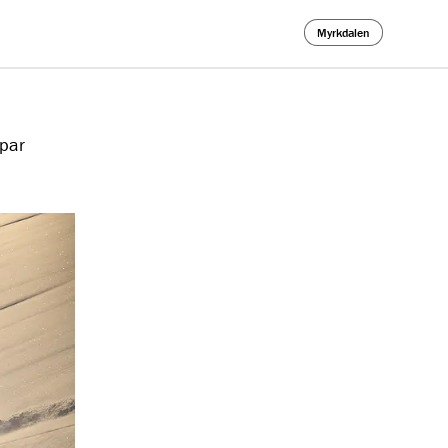
Myrkdalen
apar
lutten