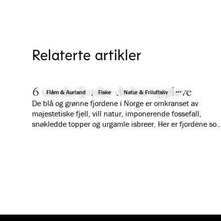
Relaterte artikler
6 norske fjorder du bør oppleve
Flåm & Aurland
Fiske
Natur & Friluftsliv
De blå og grønne fjordene i Norge er omkranset av
majestetiske fjell, vill natur, imponerende fossefall,
snøkledde topper og urgamle isbreer. Her er fjordene so
garanterer deg en fantastisk ferieopplevelse.