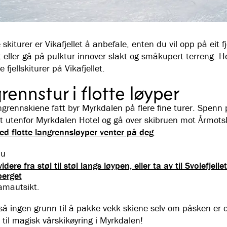
 skiturer er Vikafjellet å anbefale, enten du vil opp på eit f
kt eller gå på pulktur innover slakt og småkupert terreng.
He
tte fjellskiturer på Vikafjellet.
rennstur i flotte løyper
ngrennskiene fatt byr Myrkdalen på flere fine turer. Spenn
tt utenfor Myrkdalen Hotel og gå over skibruen mot Årmotsl
 flotte langrennsløyper venter på deg
.
du
idere fra støl til støl langs løypen, eller ta av til Svolefjellet
berget
amautsikt.
tså ingen grunn til å pakke vekk skiene selv om påsken er o
til magisk vårskikøyring i Myrkdalen!