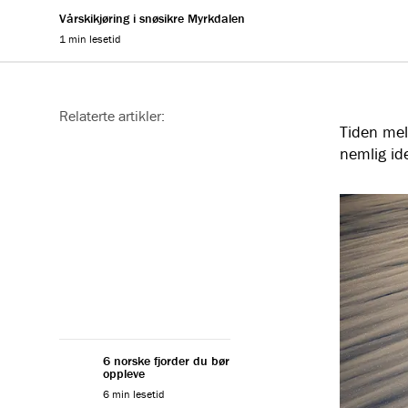
Vårskikjøring i snøsikre Myrkdalen
1 min lesetid
Reading progress
Relaterte artikler:
Tiden mel
nemlig ide
6 norske fjorder du bør
Når pås
oppleve
på ski
6 min lesetid