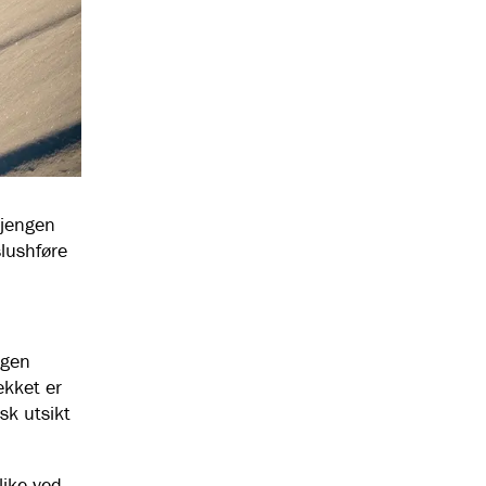
gjengen
slushføre
ngen
ekket er
sk utsikt
like ved