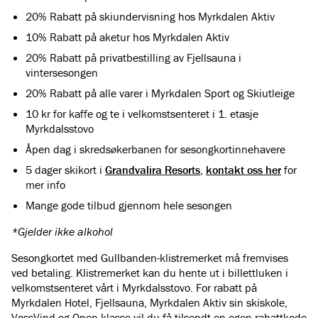
20% Rabatt på skiundervisning hos Myrkdalen Aktiv
10% Rabatt på aketur hos Myrkdalen Aktiv
20% Rabatt på privatbestilling av Fjellsauna i
vintersesongen
20% Rabatt på alle varer i Myrkdalen Sport og Skiutleige
10 kr for kaffe og te i velkomstsenteret i 1. etasje
Myrkdalsstovo
Åpen dag i skredsøkerbanen for sesongkortinnehavere
5 dager skikort i
Grandvalira Resorts
,
kontakt oss her
for
mer info
Mange gode tilbud gjennom hele sesongen
*Gjelder ikke alkohol
Sesongkortet med Gullbanden-klistremerket må fremvises
ved betaling. Klistremerket kan du hente ut i billettluken i
velkomstsenteret vårt i Myrkdalsstovo. For rabatt på
Myrkdalen Hotel, Fjellsauna, Myrkdalen Aktiv sin skiskole,
VossVind og Open klasse vil du få tilsendt en egen rabattkode