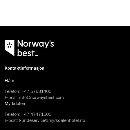
velge mellom privat- og gruppeundervisning.
Kontaktinformasjon
Flåm
Telefon
:
+47 57631400
E-post
:
info@norwaysbest.com
Myrkdalen
Telefon
:
+47 47471600
E-post
:
kundeservice@myrkdalenhotel.no