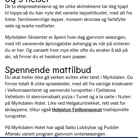
De to ekspressheisene og de ulike skitrekkene tar deg kjapt
til topps så du kan nyte det varierte løypetilbudet, med alt fra
breie, familievennlige løyper, morsom skicross og fartsfylte
røde og svarte nedfarter.
Myrkdalen Skisenter er åpent hver dag gjennom sesongen,
med litt varierende åpningstider avhengig av når på vinteren
du er her. Og uansett hvor mye eller ofte du ønsker å stå på
ski, så finner du et heiskort som passer.
Spennende mattilbud
Du skal heller ikke gå verken sulten eller tørst i Myrkdalen. Du
finner totalt 8 ulike spisesteder, med alt fra vanlige kioskvarer
i Velkomssenteret og varmende lunsjretter i Fjellstova
Vetlebotn til steinovnsbakt pizza i Tunet og a la carte i Nuten
på Myrkdalen Hotel. Like ved Helgatuntrekket, rett vest for
skiløypene, tilbyr også
Helgatun Fjellpensjonat
tradisjonelle
lunsjretter.
På Myrkdalen Hotel har også Salto Lobbybar og Pudder
Afterski variert program gjennom vintersesongen.