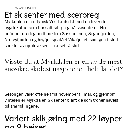
© Chris Baldry
Et skisenter med særpreg
Myrkdalen er en typisk Vestlandsdal med en levende
bygdekultur som har satt sitt preg på skisenteret. Her
befinner du deg midt mellom Stølsheimen, Sognefjorden,
Nærøyfjorden og høyfjellsplatået Vikafjellet, som gir et stort
spekter av opplevelser – uansett årstid.
Visste du at Myrkdalen er en av de mest
snøsikre skidestinasjonene i hele landet?
Sesongen varer ofte helt fra november til mai, og gjennom
vinteren er Myrkdalen Skisenter blant de som troner høyest
på snømålingene.
Variert skikjøring med 22 løyper
og 9 heiser