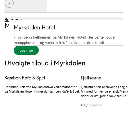
Det er god plass til parkering i gangavstand til Myrkdalen
Se mer
Hotel og skisenteret. Det 6 ulike parkeringssoner, der to av
Myrkdalsstemning
Myrkdalen Hotel
sonene er gratis.
Se alle bilder
(
6
)
Oversikt over priser, soner og rabatter finner du her.
Finn roen i fjellheimen på Myrkdalen Hotel! Her venter gode
matopplevelser og varierte friluftsaktiviteter året rundt.
Les mer
Utvalgte tilbud i Myrkdalen
Kamben Kafé & Spel
Fjellsauna
I Kamben, rett ved Myrkdalsstovo Velkomstsenter
Fjellufta er en opplevelse i seg s
og Myrkdalen Hotel, finner du Kamben Kafé & Spel.
fylt med fornyende energi. Men d
derfor er det godt å søke tilflukt
kan du kjenne varmen trekke dyp
mens du gjennom vinduet fortsa
Fra
/
pr person
på Myrkdalens vakre fjelltopper.