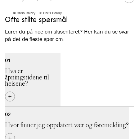
© Chris Baldry – © Chris Baldry
Ofte stilte spørsmål
Lurer du på noe om skisenteret? Her kan du se svar
på det de fleste spør om.
Hva er
åpningstidene til
heisene?
Heisene er åpne hver dag fra 09.30 - 15.30 (til og med
januar). Fra februar til sesongslutt er de åpne fra 09.30-
16.00.
Hvor finner jeg oppdatert vær og føremelding?
Se mer info om kveldskjøring og andre åpningstider
her.