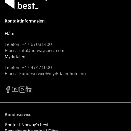
Kontaktinformasjon
Flåm
Telefon
:
+47 57631400
E-post
:
info@norwaysbest.com
Myrkdalen
Telefon
:
+47 47471600
E-post
:
kundeservice@myrkdalenhotel.no
Facebook
YouTube
Instagram
LinkedIn
Kundeservice
Kontakt Norway's best
Bagasjeoppbevaring i Flåm