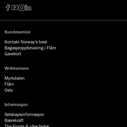
Facebook
YouTube
Instagram
LinkedIn
Kundeservice
Kontakt Norway's best
Bagasjeoppbevaring i Flåm
Gavekort
Webkamera
Myrkdalen
Flåm
Oslo
Informasjon
Selskapsinformasjon
Bærekraft
The Fjords & våre fartøy