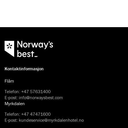
Kontaktinformasjon
Flåm
Telefon
:
+47 57631400
E-post
:
info@norwaysbest.com
Myrkdalen
Telefon
:
+47 47471600
E-post
:
kundeservice@myrkdalenhotel.no