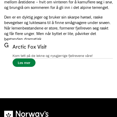
mellom årstidene – hvit om vinteren for å kamuflere seg i snø,
og brungrå om sommeren for å gli inn i det alpine terrenget.
Den er en dyktig jeger og bruker sin skarpe hørsel, raske
bevegelser og luktesans til å finne smågnagere under snøen.
Når lemenbestandene er store, formerer fjellreven seg raskt
og får flere unger. Men når byttet er lite, påvirker det
bestanden dramatisk.
Galleri
Arctic Fox Visit
Se alle bilder
(
5
)
Kom tett på de lekne og nysgjerrige fjellrevene våre!
Les mer