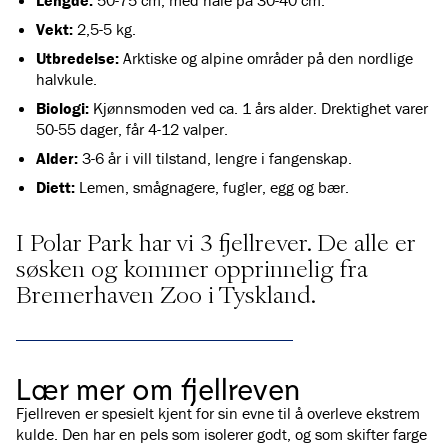
Lengde:
50-75 cm, med hale på 30-40 cm.
Vekt:
2,5-5 kg.
Utbredelse:
Arktiske og alpine områder på den nordlige
halvkule.
Biologi:
Kjønnsmoden ved ca. 1 års alder. Drektighet varer
50-55 dager, får 4-12 valper.
Alder:
3-6 år i vill tilstand, lengre i fangenskap.
Diett:
Lemen, smågnagere, fugler, egg og bær.
I Polar Park har vi 3 fjellrever. De alle er
søsken og kommer opprinnelig fra
Bremerhaven Zoo i Tyskland.
Lær mer om fjellreven
Fjellreven er spesielt kjent for sin evne til å overleve ekstrem
kulde. Den har en pels som isolerer godt, og som skifter farge