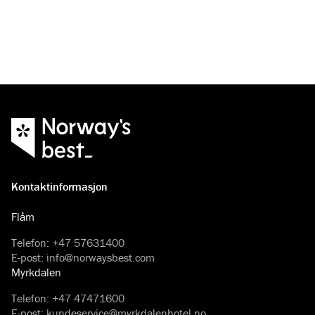
Kontaktinformasjon
Flåm
Telefon
:
+47 57631400
E-post
:
info@norwaysbest.com
Myrkdalen
Telefon
:
+47 47471600
E-post
:
kundeservice@myrkdalenhotel.no