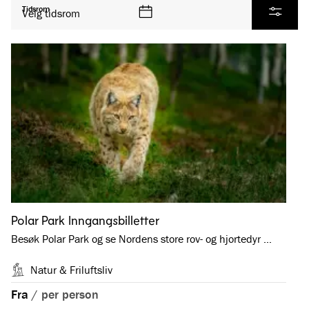
Se alle produkter
Tidsrom
Velg tidsrom
Filtrer
Polar Park Inngangsbilletter
Besøk Polar Park og se Nordens store rov- og hjortedyr …
Natur & Friluftsliv
Fra
/
per person