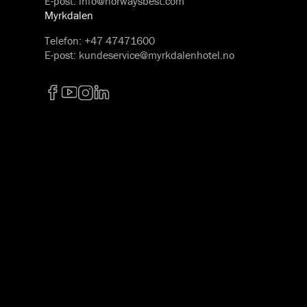
E-post
:
info@norwaysbest.com
Myrkdalen
Telefon
:
+47 47471600
E-post
:
kundeservice@myrkdalenhotel.no
Facebook
YouTube
Instagram
LinkedIn