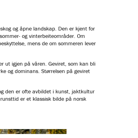
e skog og åpne landskap. Den er kjent for
m sommer- og vinterbeiteområder. Om
r beskyttelse, mens de om sommeren lever
ser ut igjen på våren. Geviret, som kan bli
yrke og dominans. Størrelsen på geviret
g den er ofte avbildet i kunst, jaktkultur
runsttid er et klassisk bilde på norsk
Se alle bilder
(
5
)