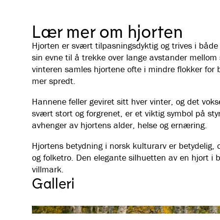
Lær mer om hjorten
Hjorten er svært tilpasningsdyktig og trives i båd
sin evne til å trekke over lange avstander mello
vinteren samles hjortene ofte i mindre flokker fo
mer spredt.
Hannene feller geviret sitt hver vinter, og det vok
svært stort og forgrenet, er et viktig symbol på st
avhenger av hjortens alder, helse og ernæring.
Hjortens betydning i norsk kulturarv er betydelig, o
og folketro. Den elegante silhuetten av en hjort i b
villmark.
Galleri