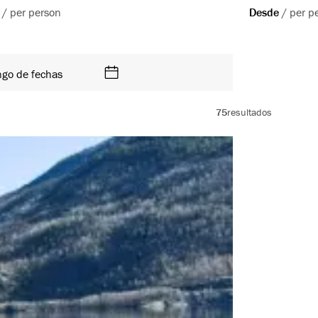
/
per person
Desde
/
per p
ngo de fechas
75
resultados