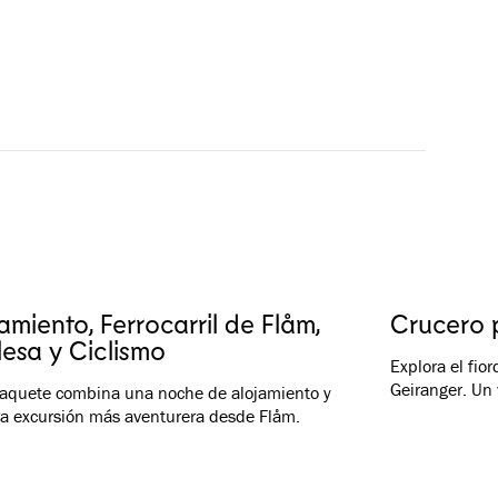
amiento, Ferrocarril de Flåm,
Crucero p
lesa y Ciclismo
Explora el fio
Geiranger. Un 
paquete combina una noche de alojamiento y
a excursión más aventurera desde Flåm.