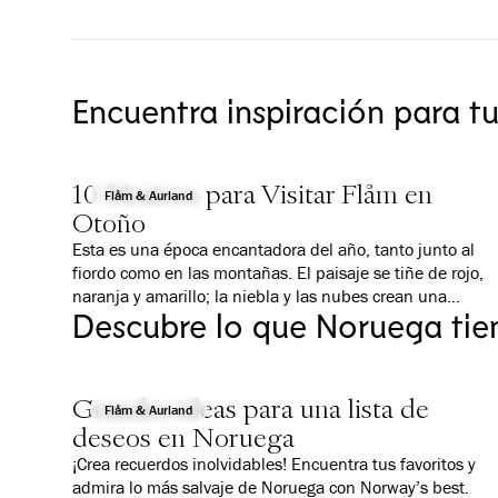
Encuentra inspiración para t
10 Motivos para Visitar Flåm en
Flåm & Aurland
Otoño
Esta es una época encantadora del año, tanto junto al
fiordo como en las montañas. El paisaje se tiñe de rojo,
naranja y amarillo; la niebla y las nubes crean una
Descubre lo que Noruega tie
atmósfera mágica; y todo es un poco más tranquilo que 
verano. Te damos 10 buenas razones por las que deberí
visitar Flåm en otoño. Encontrarás actividades adecuada
para todos, ya sea que viajes con la familia, estés
Grandes ideas para una lista de
interesado en actividades al aire libre o seas más del tip
Flåm & Aurland
deseos en Noruega
cultural.
¡Crea recuerdos inolvidables! Encuentra tus favoritos y
admira lo más salvaje de Noruega con Norway’s best.