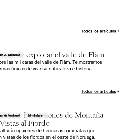
Todos los artículos
rmas de explorar el valle de Flåm
åm & Aurland
re las mil caras del valle de Flåm. Te mostramos
ormas únicas de vivir su naturaleza e historia.
Todos los artículos
tásticas Excursiones de Montaña
åm & Aurland
Myrkdalen
Vistas al Fiordo
faltarán opciones de hermosas caminatas que
n vistas de los fiordos en el oeste de Noruega.