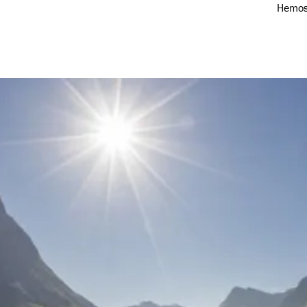
Roald Jørgensen
Hemos 
Flåm y