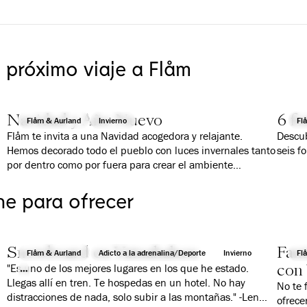
u próximo viaje a Flåm
Navidad y Año Nuevo
6 fo
Flåm & Aurland
Invierno
Fl
Flåm te invita a una Navidad acogedora y relajante.
Descub
Hemos decorado todo el pueblo con luces invernales tanto
seis f
por dentro como por fuera para crear el ambiente
adecuado y ofrecer actividades y comidas tradicionales
para grandes y pequeños.
ne para ofrecer
en
as
s
Snowboard en Vatnahalsen
Fan
o
Flåm & Aurland
Adicto a la adrenalina/Deporte
Invierno
Fl
con 
"Es uno de los mejores lugares en los que he estado.
Llegas allí en tren. Te hospedas en un hotel. No hay
No te 
distracciones de nada, solo subir a las montañas." -Len
ofrece