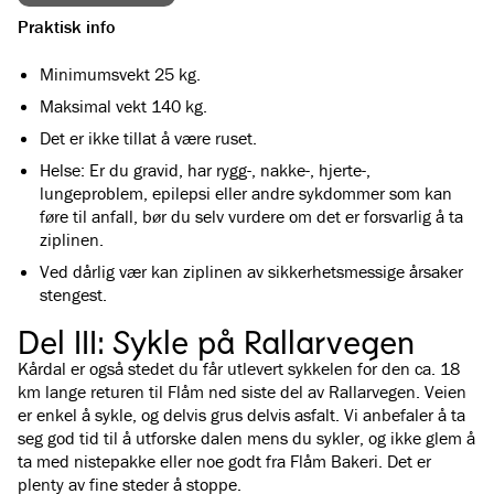
Praktisk info
Minimumsvekt 25 kg.
Maksimal vekt 140 kg.
Det er ikke tillat å være ruset.
Helse: Er du gravid, har rygg-, nakke-, hjerte-,
lungeproblem, epilepsi eller andre sykdommer som kan
føre til anfall, bør du selv vurdere om det er forsvarlig å ta
ziplinen.
Ved dårlig vær kan ziplinen av sikkerhetsmessige årsaker
stengest.
Del III: Sykle på Rallarvegen
Kårdal er også stedet du får utlevert sykkelen for den ca. 18
km lange returen til Flåm ned siste del av Rallarvegen. Veien
er enkel å sykle, og delvis grus delvis asfalt. Vi anbefaler å ta
seg god tid til å utforske dalen mens du sykler, og ikke glem å
ta med nistepakke eller noe godt fra Flåm Bakeri. Det er
plenty av fine steder å stoppe.