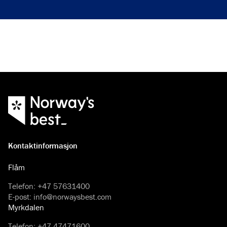
Kontaktinformasjon
Flåm
Telefon
:
+47 57631400
E-post
:
info@norwaysbest.com
Myrkdalen
Telefon
:
+47 47471600