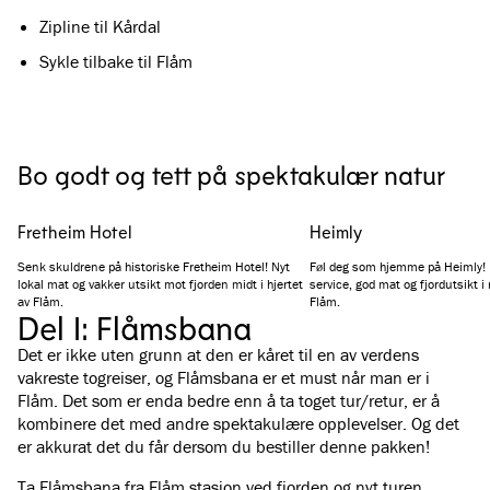
Zipline til Kårdal
Sykle tilbake til Flåm
Bo godt og tett på spektakulær natur
Fretheim Hotel
Heimly
Senk skuldrene på historiske Fretheim Hotel! Nyt
Føl deg som hjemme på Heimly! H
lokal mat og vakker utsikt mot fjorden midt i hjertet
service, god mat og fjordutsikt i 
av Flåm.
Flåm.
Del I: Flåmsbana
Det er ikke uten grunn at den er kåret til en av verdens
vakreste togreiser, og Flåmsbana er et must når man er i
Flåm. Det som er enda bedre enn å ta toget tur/retur, er å
kombinere det med andre spektakulære opplevelser. Og det
er akkurat det du får dersom du bestiller denne pakken!
Ta Flåmsbana fra Flåm stasjon ved fjorden og nyt turen