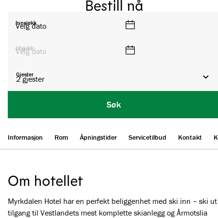
Bestill nå
Innsjekk
Velg dato
Utsjekk
Velg dato
Gjester
2
gjester
Søk
Informasjon
Rom
Åpningstider
Servicetilbud
Kontakt
K
Om hotellet
Myrkdalen Hotel har en perfekt beliggenhet med ski inn – ski ut
tilgang til Vestlandets mest komplette skianlegg og Årmotslia