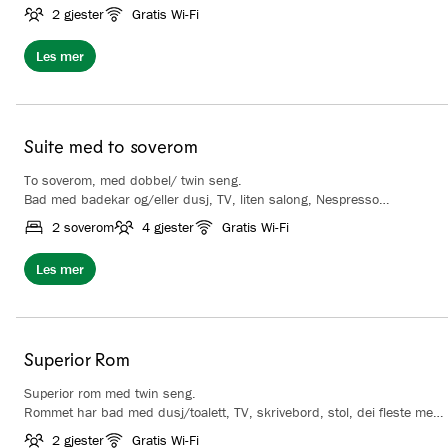
2 gjester
Gratis Wi-Fi
Les mer
Suite med to soverom
To soverom, med dobbel/ twin seng.
Bad med badekar og/eller dusj, TV, liten salong, Nespresso
kaffemaskin. Mulighet for ekstra senger.
2 soverom
4 gjester
Gratis Wi-Fi
Les mer
Superior Rom
Superior rom med twin seng.
Rommet har bad med dusj/toalett, TV, skrivebord, stol, dei fleste med
utsikt mot skibakken.
2 gjester
Gratis Wi-Fi