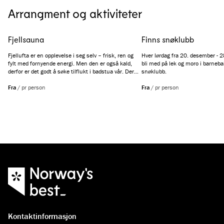
Arrangment og aktiviteter
Fjellsauna
Finns snøklubb
Fjellufta er en opplevelse i seg selv – frisk, ren og
Hver lørdag fra 20. desember - 
fylt med fornyende energi. Men den er også kald,
bli med på lek og moro i barneba
derfor er det godt å søke tilflukt i badstua vår. Der
snøklubb.
kan du kjenne varmen trekke dypt inn i musklene,
mens du gjennom vinduet fortsatt kan hvile øynene
Fra
/
pr person
Fra
/
pr person
på Myrkdalens vakre fjelltopper.
Kontaktinformasjon