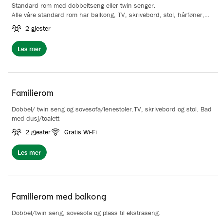
Standard rom med dobbeltseng eller twin senger.
Alle våre standard rom har balkong, TV, skrivebord, stol, hårføner,
garderobe og kaffe/te fasiliteter. Bad med dusj.
2 gjester
Les mer
Familierom
Dobbel/ twin seng og sovesofa/lenestoler.TV, skrivebord og stol. Bad
med dusj/toalett
2 gjester
Gratis Wi-Fi
Les mer
Familierom med balkong
Dobbel/twin seng, sovesofa og plass til ekstraseng.