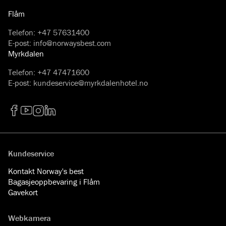
Flåm
Telefon
:
+47 57631400
E-post
:
info@norwaysbest.com
Myrkdalen
Telefon
:
+47 47471600
E-post
:
kundeservice@myrkdalenhotel.no
Facebook
YouTube
Instagram
LinkedIn
Kundeservice
Kontakt Norway's best
Bagasjeoppbevaring i Flåm
Gavekort
Webkamera