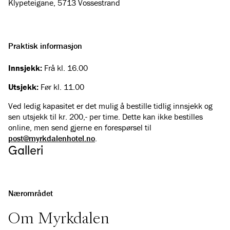
Det er gratis parkering framfor hotellet. Her er det også 4
Klypeteigane, 5713 Vossestrand
ladestasjonar for elbil.
Les meir her
Praktisk informasjon
Innsjekk:
Frå kl. 16.00
Utsjekk:
Før kl. 11.00
Ved ledig kapasitet er det mulig å bestille tidlig innsjekk og
sen utsjekk til kr. 200,- per time. Dette kan ikke bestilles
online, men send gjerne en forespørsel til
post@myrkdalenhotel.no
.
Galleri
Se alle bilder
(
11
)
Nærområdet
Om Myrkdalen