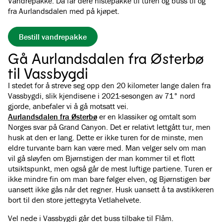
Vandrepakke. Da får dere nistepakke til turen og buss til og
fra Aurlandsdalen med på kjøpet.
Bestill vandrepakke
Gå Aurlandsdalen fra Østerbø
til Vassbygdi
I stedet for å streve seg opp den 20 kilometer lange dalen fra
Vassbygdi, slik kjendisene i 2021-sesongen av 71° nord
gjorde, anbefaler vi å gå motsatt vei.
Aurlandsdalen fra Østerbø
er en klassiker og omtalt som
Norges svar på Grand Canyon. Det er relativt lettgått tur, men
husk at den er lang. Dette er ikke turen for de minste, men
eldre turvante barn kan være med. Man velger selv om man
vil gå sløyfen om Bjørnstigen der man kommer til et flott
utsiktspunkt, men også går de mest luftige partiene. Turen er
ikke mindre fin om man bare følger elven, og Bjørnstigen bør
uansett ikke gås når det regner. Husk uansett å ta avstikkeren
bort til den store jettegryta Vetlahelvete.
Vel nede i Vassbygdi går det buss tilbake til Flåm.