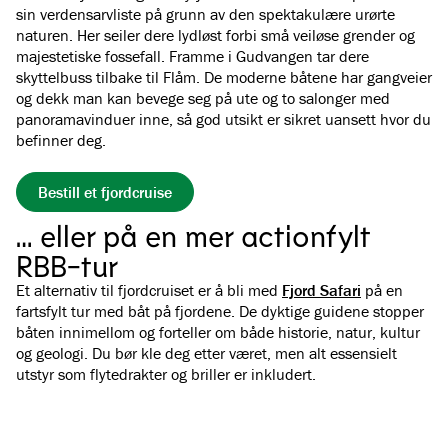
sin verdensarvliste på grunn av den spektakulære urørte
naturen. Her seiler dere lydløst forbi små veiløse grender og
majestetiske fossefall. Framme i Gudvangen tar dere
skyttelbuss tilbake til Flåm. De moderne båtene har gangveier
og dekk man kan bevege seg på ute og to salonger med
panoramavinduer inne, så god utsikt er sikret uansett hvor du
befinner deg.
Bestill et fjordcruise
… eller på en mer actionfylt
RBB-tur
Et alternativ til fjordcruiset er å bli med
Fjord Safari
på en
fartsfylt tur med båt på fjordene. De dyktige guidene stopper
båten innimellom og forteller om både historie, natur, kultur
og geologi. Du bør kle deg etter været, men alt essensielt
utstyr som flytedrakter og briller er inkludert.