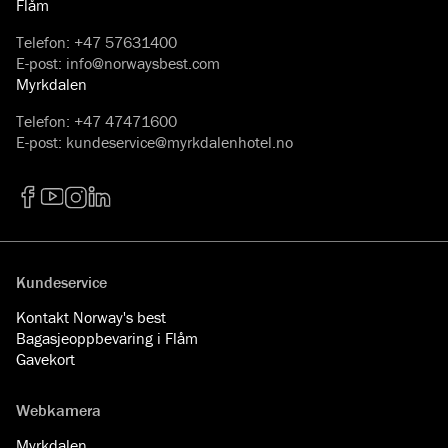
Flåm
Telefon
:
+47 57631400
E-post
:
info@norwaysbest.com
Myrkdalen
Telefon
:
+47 47471600
E-post
:
kundeservice@myrkdalenhotel.no
Facebook
YouTube
Instagram
LinkedIn
Kundeservice
Kontakt Norway's best
Bagasjeoppbevaring i Flåm
Gavekort
Webkamera
Myrkdalen