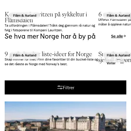
Kompani Lauritzen på sykkeltur i
6 måter å op
Flåm & Aurland
Flåm & Aurland
Flåmsdalen
Utforsk Flåmsdalen på
måter å oppleve nature
Ta utfordringen i Flåmsdalen! Tråkk deg gjennom rå natur og
følg i fotsporene til Kompani Lauritzen.
Se hva mer Norge har å by på
Se alle arti
9 gode bucket liste-ideer for Norge
Snowboarding
Flåm & Aurland
Flåm & Aurland
sjelfull frikj
Skap minner for livet! Finn dine favoritter til din bucket-liste og
Vinter
se det råeste av Norge med Norway’s best.
Se alle artikler
Filtrer