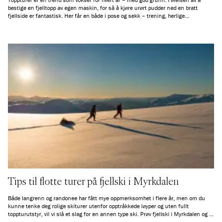
bestige en fjelltopp av egen maskin, for så å kjøre urørt pudder ned en bratt
fjellside er fantastisk. Her får en både i pose og sekk – trening, herlige
naturopplevelser og mestring på en og same tur.
Tips til flotte turer på fjellski i Myrkdalen
Både langrenn og randonee har fått mye oppmerksomhet i flere år, men om du
kunne tenke deg rolige skiturer utenfor opptråkkede løyper og uten fullt
toppturutstyr, vil vi slå et slag for en annen type ski. Prøv fjellski i Myrkdalen og få
enda flere flotte turdager gjennom vinter- og vårsesongen.