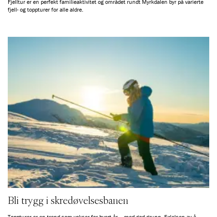
Fjelltur er en perfekt familieaktivitet og området rundt Myrkdalen byr på varierte
fjell- og toppturer for alle aldre.
Bli trygg i skredøvelsesbanen
Toppturer er en trend som vokser for hvert år – med god grunn. Følelsen av å