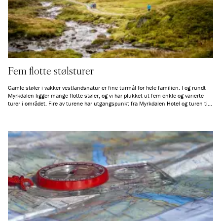
Fem flotte stølsturer
Gamle støler i vakker vestlandsnatur er fine turmål for hele familien. I og rundt
Myrkdalen ligger mange flotte støler, og vi har plukket ut fem enkle og varierte
turer i området. Fire av turene har utgangspunkt fra Myrkdalen Hotel og turen til
Vetle Grungen er bare en kort kjøretur unna.