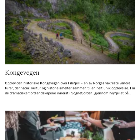
Kongevegen
Opplev den historiske Kongevegen over Filefjell – en av Norges vakreste vandre
turer, der natur, kultur og historie smelter sammen til en helt unik opplevelse. Fra
de dramatiske fjordlandskapene innerst i Sognefjorden, gjennom høyfjellet på
Filefjell og videre til de frodige bygdene i Valdres, tar denne gamle ferdselsåren
deg med på en reise i både tid og landskap. Her vandrer du bokstavelig talt i
fotsporene til generasjoner før deg – langs en vei som i hundrevis av år bandt
Østlandet og Vestlandet sammen.