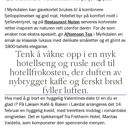
I Myrkdalen kan gavekortet brukes til å kombinere
fjellopplevelser og god mat. Hotellet byr på komfort midt i
fjelleventyret, og på
Restaurant Nuten
serveres kortreiste
retter inspirert av naturen rett utenfor døren. For de som
ønsker noe ekstra spesielt, gir
Afternoon Tea
i Myrkdalen en
smak av klassisk luksus med delikate småretter og et glimt av
1800-tallets eleganse.
Tenk å våkne opp i en myk
hotellseng og rusle ned til
hotellfrokosten, der duften av
nybrygget kaffe og ferskt brød
fyller luften.
Hva med å gi bort
en hyggelig Valentines-date
til en du er
glad i? På Laksen Kafé & Bakeri i Lærdal arrangeres det 14.
februar en hyggelig kveld, med treretters middag i romantiske
omgivelser. Det er kjøkkensjef fra Fretheim Hotel, Mantas
Vaidelis, som komponerer den spennende menyen.