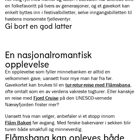
en folkefavoritt på tvers av generasjoner, og et gavekort kan
enkelt byttes inn i festivalbilletter, selve inngangsbilletten til
høstens morsomste fjelleventyr.
Gi bort en god latter
Se alle bilder
(
5
)
En nasjonalromantisk
opplevelse
En opplevelse som fyller minnebanken er alltid en
velkommen gave, uansett hvor mye man har fra før.
Gavekortet kan brukes til en
tur-retur-reise med Flåmsbana
,
ofte omtalt som en av verdens vakreste togturer. Eller kanskje
en reise med
Fjord Cruise
på den UNESCO-vernede
Nærøyfjorden frister mer?
Uansett hva man velger, anbefaler vi et stopp innom
Flåm Bakeri
før avgang. Med ferske bakervarer i sekken blir
turen både smakfull og minneverdig.
Flåmsbana kan opleves både