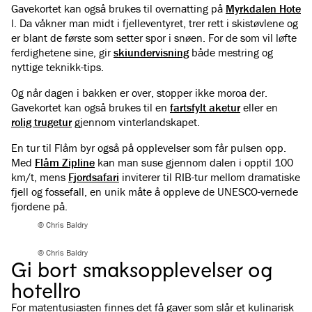
Gavekortet kan også brukes til overnatting på
Myrkdalen Hote
l. Da våkner man midt i fjelleventyret, trer rett i skistøvlene og
er blant de første som setter spor i snøen. For de som vil løfte
ferdighetene sine, gir
skiundervisning
både mestring og
nyttige teknikk-tips.
Og når dagen i bakken er over, stopper ikke moroa der.
Gavekortet kan også brukes til en
fartsfylt aketur
eller en
rolig trugetur
gjennom vinterlandskapet.
En tur til Flåm byr også på opplevelser som får pulsen opp.
Med
Flåm Zipline
kan man suse gjennom dalen i opptil 100
km/t, mens
Fjordsafari
inviterer til RIB-tur mellom dramatiske
fjell og fossefall, en unik måte å oppleve de UNESCO-vernede
fjordene på.
© Chris Baldry
© Chris Baldry
Gi bort smaksopplevelser og
hotellro
For matentusiasten finnes det få gaver som slår et kulinarisk