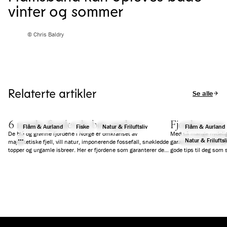
vinter og sommer
© Chris Baldry
Relaterte artikler
Se alle arti
6 norske fjorder du bør oppleve
Fjorden som 
Flåm & Aurland
Fiske
Natur & Friluftsliv
Flåm & Aurland
De blå og grønne fjordene i Norge er omkranset av
Med så mange nydelige
Natur & Friluftsl
majestetiske fjell, vill natur, imponerende fossefall, snøkledde
garantert en norsk fjo
topper og urgamle isbreer. Her er fjordene som garanterer deg
gode tips til deg som s
en fantastisk ferieopplevelse.
reise på dagscruise, e