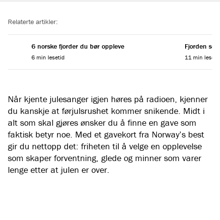
Reading progress
Relaterte artikler:
6 norske fjorder du bør oppleve
Fjorden som
6 min lesetid
11 min leseti
Når kjente julesanger igjen høres på radioen, kjenner
du kanskje at førjulsrushet kommer snikende. Midt i
alt som skal gjøres ønsker du å finne en gave som
faktisk betyr noe. Med et gavekort fra Norway’s best
gir du nettopp det: friheten til å velge en opplevelse
som skaper forventning, glede og minner som varer
lenge etter at julen er over.