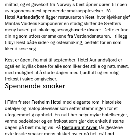
måltid, og et gavekort fra Norway’s best åpner døren til noen
av regionens mest spennende smaksopplevelser. På
Hotel Aurlandsfjord
ligger restauranten
Kest
, hvor kjøkkensjef
Mantas Vaidelis komponerer en stadig skiftende 8-retters
meny basert på lokale og sesongbaserte råvarer. Dette er fine
dining som utforsker smakene fra Vestlandsnaturen. I tillegg
tilbyr Kest både sider- og ostesmaking, perfekt for en som
liker å kose seg.
Kest er åpent fra mai til september. Hotel Aurlandsfjord er
også en idyllisk base for alle som liker det stille og naturnært,
med mulighet til å starte dagen med fjordluft og en rolig
frokost i vakre omgivelser.
Spennende smaker
I Flåm frister
Fretheim Hotel
med elegante rom, historiske
detaljer og matopplevelser som setter stemningen for et
uforglemmelig opphold. En natt her betyr myke hotellsenger,
varme badekåper og en frokost som gjør det enkelt å starte
dagen på best mulig vis. På
Restaurant Arven
får gjestene
nyte lokale smaker mens blikket hviler på fjell og fjord.