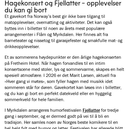
Hagekonsert og Fjellatter - opplevelser
du kan gi bort
Et gavekort fra Norway’s best gir ikke bare tilgang til
matopplevelser, overnatting og aktiviteter. Det kan også
byttes inn i billetter til noen av årets mest populære
arrangementer i Flåm og Myrkdalen. Her finnes alt fra
barneteater og nissetog til garasjefester og smakfulle mat- og
drikkeopplevelser.
Et av sommerens høydepunkter er den årlige
hagekonserten
på Fretheim Hotel. Når hagen forvandles til en intim
konsertscene med stoler, lys og sommervarme, skapes en helt
spesiell atmosfære. I 2026 er det Marit Larsen, aktuell fra
«Hver gang vi møtes», som fyller hagen med musikk idet
sommeren står for døren. Gavekortet kan løses inn i billetter,
og du kan gi bort en perfekt datekveld eller en hyggelig
sommerkveld for hele familien.
I Myrkdalen arrangeres humorfestivalen
Fjellatter
for tredje
gang i september, og er dermed godt på vei til å bli en
tradisjon. Her samles noen av Norges beste komikere til en
hel helg fylt med humor og latter. Festivalen har allerede blitt