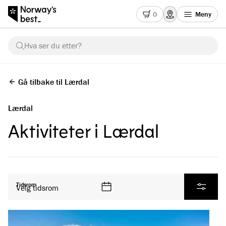
0
Meny
Hva ser du etter?
Gå tilbake til Lærdal
Lærdal
Aktiviteter i Lærdal
Se alle produkter
Tidsrom
Velg tidsrom
Filtrer