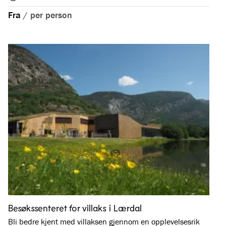
Fra
/
per person
Besøkssenteret for villaks i Lærdal
Bli bedre kjent med villaksen gjennom en opplevelsesrik